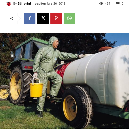
By
Editorial
septiembre 26, 2019
489
0