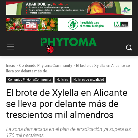
Inicio
Contenido PhytomaCommunity
El brote de Xylella en Alicante se
lleva por delante más de...
Contenido PhytomaCommunity
Noticias
Noticias de actualidad
El brote de Xylella en Alicante
se lleva por delante más de
trescientos mil almendros
La zona demarcada en el plan de erradicación ya supera las
170 mil hectáreas