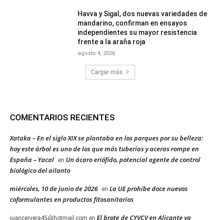
Havva y Sigal, dos nuevas variedades de
mandarino, confirman en ensayos
independientes su mayor resistencia
frente a la araña roja
agosto 4, 2026
Cargar más
COMENTARIOS RECIENTES
Xataka – En el siglo XIX se plantaba en los parques por su belleza:
hoy este árbol es uno de los que más tuberías y aceras rompe en
España – Yacal
Un ácaro eriófido, potencial agente de control
en
biológico del ailanto
miércoles, 10 de junio de 2026
La UE prohíbe doce nuevos
en
coformulantes en productos fitosanitarios
El brote de CYVCV en Alicante ya
juancervera45@hotmail.com
en