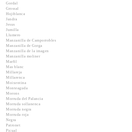
Gordal
Grossal
Hojiblanca
Jandra
Jesus
Jumilla
Llumero
Manzanilla de Camporrobles
Manzanilla de Gorga
Manzanilla de la imagen
Manzanilla moliner
Marfil
Mas blanc
Millareja
Millarenca
Moixentina
Monteaguda
Morons
Morruda del Palancia
Morruda sollanenca
Morruda negra
Morruda roja
Negra
Patronet
Picual