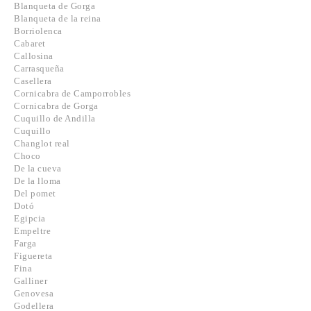
Blanqueta de Gorga
Blanqueta de la reina
Borriolenca
Cabaret
Callosina
Carrasqueña
Casellera
Cornicabra de Camporrobles
Cornicabra de Gorga
Cuquillo de Andilla
Cuquillo
Changlot real
Choco
De la cueva
De la lloma
Del pomet
Dotó
Egipcia
Empeltre
Farga
Figuereta
Fina
Galliner
Genovesa
Godellera