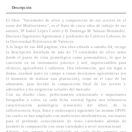
Descripción
El libro
“Variedades de olivo y composición de sus aceites en el
oeste del Mediterráneo”
, es el fruto de cinco años de trabajo de sus
autores, Dª Isabel López Cortés y D. Domingo M. Salazar Hernández,
Doctores Ingenieros Agrónomos y profesores de Cultivos Leñosos de
la Universidad Politécnica de Valencia.
A lo largo de sus 448 páginas, esta obra editada a tamaño A4, recoge
la descripción detallada de más de 75 variedades de olivo tanto
desde el punto de vista pomológico como pomométrico, lo que la
convierte en un instrumento práctico y útil, imprescindible para
técnicos, agricultores e industria. Una información, que sin lugar a
dudas, ayudará tanto en campo a tomar decisiones agronómicas (en
el momento de realizar una plantación), como en el caso de las
almazaras, para decidir la composición final de los aceites y
adecuarlos a las exigencias actuales del mercado.
Con un diseño claro, perfectamente estructurado e importantes
fotografías a color, en cada ficha varietal figura una exhaustiva
caracterización pomológica (caracteres del árbol, de la
inflorescencia, hoja, fruto y endocarpio) siguiendo las normas UPOV,
las cuales se han ampliado con mediciones morfométricas, necesarias
para el profundo conocimiento de estas variedades además de
permitir la comparación con otras variedades a nivel internacional.
Además, los autores han realizado en cada ficha varietal una