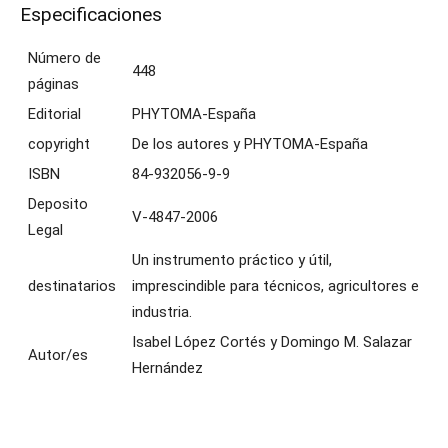
Especificaciones
COMPOSICIÓN
DE
SUS
Número de
448
ACEITESen
páginas
el
Editorial
PHYTOMA-España
Oeste
del
copyright
De los autores y PHYTOMA-España
Mediterráneo
ISBN
84-932056-9-9
cantidad
Deposito
V-4847-2006
Legal
Un instrumento práctico y útil,
destinatarios
imprescindible para técnicos, agricultores e
industria.
Isabel López Cortés y Domingo M. Salazar
Autor/es
Hernández