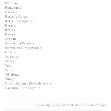
Piñonera
Primerenca
Quartera
Rotja de Gorga
Rotja de Traiguera
Rotgeta
Rufina
Ruines
Seniero
Serrana del Palancia
Serrana en el Maestrazgo
Ullastre
Valentins
Vallesa
Vera
Verdal
Villalonga
Vinagre
Otros cultivares (ficha de aceite)
Capítulo 9. Bibliografía
¿Tienes alguna pregunta? ¡No dudes en contactarnos!