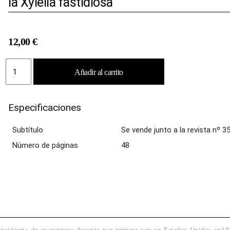
la Xylella fastidiosa
12,00
€
DOSSIER:
Añadir al carrito
Diseño
e
implementación
Especificaciones
de
estrategias
de
Subtítulo
Se vende junto a la revista nº 35
control
Número de páginas
48
frente
a
la
Xylella
fastidiosa
cantidad
itopatógena de cuarentena descrita por primera vez en Estados Unidos en1