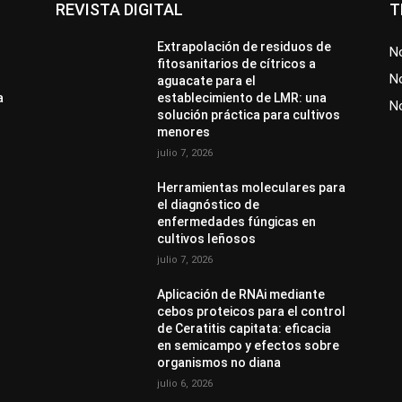
REVISTA DIGITAL
T
Extrapolación de residuos de
No
fitosanitarios de cítricos a
No
aguacate para el
a
establecimiento de LMR: una
N
solución práctica para cultivos
menores
julio 7, 2026
Herramientas moleculares para
el diagnóstico de
enfermedades fúngicas en
cultivos leñosos
julio 7, 2026
Aplicación de RNAi mediante
cebos proteicos para el control
de Ceratitis capitata: eficacia
en semicampo y efectos sobre
organismos no diana
julio 6, 2026