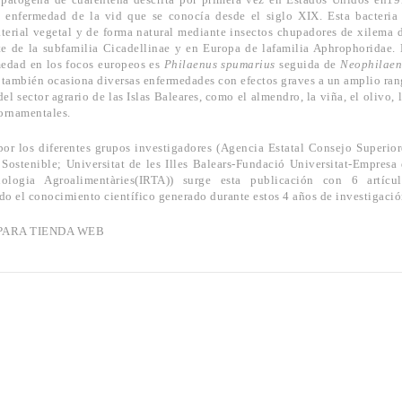
 enfermedad de la vid que se conocía desde el siglo XIX. Esta bacteria
terial vegetal y de forma natural mediante insectos chupadores de xilema 
te de la subfamilia Cicadellinae y en Europa de lafamilia Aphrophoridae.
rmedad en los focos europeos es
Philaenus spumarius
seguida de
Neophilaen
ria también ocasiona diversas enfermedades con efectos graves a un amplio ra
el sector agrario de las Islas Baleares, como el almendro, la viña, el olivo, 
 ornamentales.
por los diferentes grupos investigadores (Agencia Estatal Consejo Superio
a Sostenible; Universitat de les Illes Balears-Fundació Universitat-Empresa
ologia Agroalimentàries(IRTA)) surge esta publicación con 6 artícul
do el conocimiento científico generado durante estos 4 años de investigació