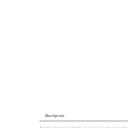
Descripción
Xylella fastidiosa
(Wells et al.) es una bacteria f