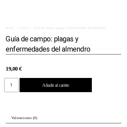
Home
Libros
Guía de campo: plagas y enfermedades del almendro
Guía de campo: plagas y
enfermedades del almendro
19,00
€
Guía
Añadir al carrito
de
campo:
plagas
y
enfermedades
del
Valoraciones (0)
almendro