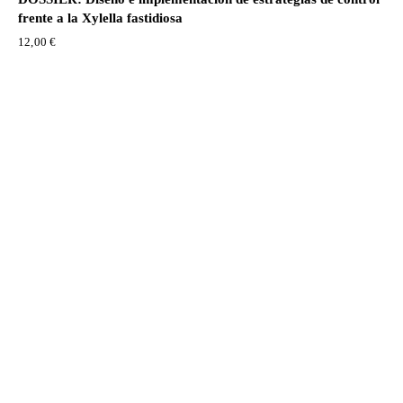
frente a la Xylella fastidiosa
12,00
€