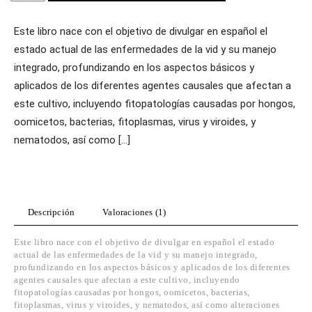
la
vid.
Biología
Este libro nace con el objetivo de divulgar en español el
y
estado actual de las enfermedades de la vid y su manejo
manejo
integrado, profundizando en los aspectos básicos y
integrado
aplicados de los diferentes agentes causales que afectan a
cantidad
este cultivo, incluyendo fitopatologías causadas por hongos,
oomicetos, bacterias, fitoplasmas, virus y viroides, y
nematodos, así como […]
Descripción
Valoraciones (1)
Este libro nace con el objetivo de divulgar en español el estado
actual de las enfermedades de la vid y su manejo integrado,
profundizando en los aspectos básicos y aplicados de los diferentes
agentes causales que afectan a este cultivo, incluyendo
fitopatologías causadas por hongos, oomicetos, bacterias,
fitoplasmas, virus y viroides, y nematodos, así como alteraciones