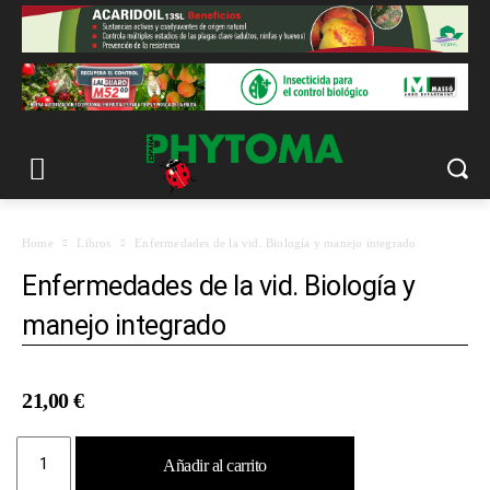
Home
Libros
Enfermedades de la vid. Biología y manejo integrado
Enfermedades de la vid. Biología y
manejo integrado
21,00
€
Enfermedades
Añadir al carrito
de