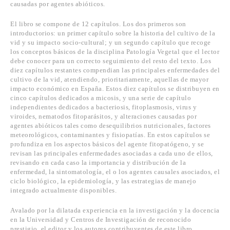
causadas por agentes abióticos.
El libro se compone de 12 capítulos. Los dos primeros son
introductorios: un primer capítulo sobre la historia del cultivo de la
vid y su impacto socio-cultural; y un segundo capítulo que recoge
los conceptos básicos de la disciplina Patología Vegetal que el lector
debe conocer para un correcto seguimiento del resto del texto. Los
diez capítulos restantes compendian las principales enfermedades del
cultivo de la vid, atendiendo, prioritariamente, aquellas de mayor
impacto económico en España. Estos diez capítulos se distribuyen en
cinco capítulos dedicados a micosis, y una serie de capítulo
independientes dedicados a bacteriosis, fitoplasmosis, virus y
viroides, nematodos fitoparásitos, y alteraciones causadas por
agentes abióticos tales como desequilibrios nutricionales, factores
meteorológicos, contaminantes y fisiopatías. En estos capítulos se
profundiza en los aspectos básicos del agente fitopatógeno, y se
revisan las principales enfermedades asociadas a cada uno de ellos,
revisando en cada caso la importancia y distribución de la
enfermedad, la sintomatología, el o los agentes causales asociados, el
ciclo biológico, la epidemiología, y las estrategias de manejo
integrado actualmente disponibles.
Avalado por la dilatada experiencia en la investigación y la docencia
en la Universidad y Centros de Investigación de reconocido
prestigio, el editor y los autores contribuyentes de este libro,