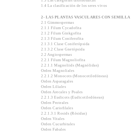
1.3 Las categorías taxonómicas
1.4 La clasificación de los seres vivos
2- LAS PLANTAS VASCULARES CON SEMILLA
2.1 Gimmospermas
2.1.1 Filum Cycadofita
2.1.2 Filum Ginkgofita
2.1.3 Filum Coniferofita
2.1.3.1 Clase Coniferópsida
2.1.3.2 Clase Gnetópsida
2.2 Angiospermas
2.2.1 Filum Magnoliofita
2.2.1.1 Magnoliids (Magnólidas)
Orden Magnoliales
2.2.1.2 Monocots (Monocotiledóneas)
Orden Asparagales
Orden Liliales
Orden Arecales y Poales
2.2.1.3 Eudicots (Eudicotiledóneas)
Orden Proteales
Orden Cariofilales
2.2.1.3.1 Rosids (Rósidas)
Orden Vitales
Orden Cucurbitales
Orden Fabales