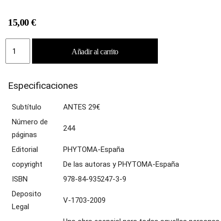
15,00
€
BOTÁNICA
Añadir al carrito
AGRÍCOLApara
el
medio
Especificaciones
rural
cantidad
Subtítulo
ANTES 29€
Número de
244
páginas
Editorial
PHYTOMA-España
copyright
De las autoras y PHYTOMA-España
ISBN
978-84-935247-3-9
Deposito
V-1703-2009
Legal