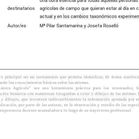
Una obra esencial para todas aquellas personas 
destinatarios
agrícolas de campo que quieran estar al día en 
actual y en los cambios taxonómicos experimen
Autor/es
Mª Pilar Santamarina y Josefa Roselló
o principal ser un instrumento que permita identificar, de forma sintétic
tando los conocimientos básicos sobre las mismas.
ánica Agrícola” sea una herramienta práctica para los interesados, h
ción botánica con numerosas fotografías a color y dibujos de las mismas.
as y dibujos, que favorecen indiscutiblemente la información aportada por e
dicación, por parte de las autoras, en la observación y estudio de las espec
a experiencia docente acumulados a lo largo de su trayectoria profesional.