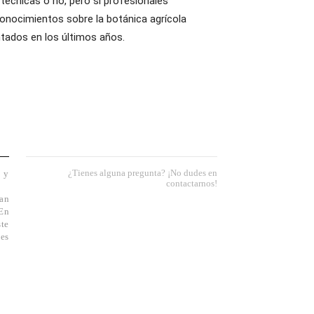
técnicas o no, pero sí profesionales
conocimientos sobre la botánica agrícola
tados en los últimos años.
¿Tienes alguna pregunta? ¡No dudes en
a y
contactarnos!
an
 En
ste
ies