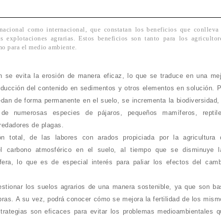
nacional como internacional, que constatan los beneficios que conlleva
 explotaciones agrarias. Estos beneficios son tanto para los agricultor
omo para el medio ambiente.
n se evita la erosión de manera eficaz, lo que se traduce en una mej
reducción del contenido en sedimentos y otros elementos en solución. 
edan de forma permanente en el suelo, se incrementa la biodiversidad,
o de numerosas especies de pájaros, pequeños mamíferos, reptile
redadores de plagas.
n total, de las labores con arados propiciada por la agricultura 
el carbono atmosférico en el suelo, al tiempo que se disminuye l
era, lo que es de especial interés para paliar los efectos del camb
gestionar los suelos agrarios de una manera sostenible, ya que son ba
bras. A su vez, podrá conocer cómo se mejora la fertilidad de los mis
strategias son eficaces para evitar los problemas medioambientales q