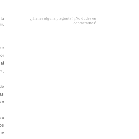
¿Tienes alguna pregunta? ¡No dudes en
 la
contactarnos!
es,
or
Por
 al
s,
de
as
io
se
mos
ue