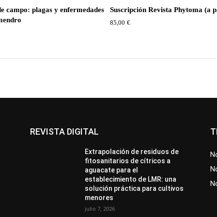
de campo: plagas y enfermedades
Suscripción Revista Phytoma (a p
lmendro
85,00
€
€
REVISTA DIGITAL
T
Extrapolación de residuos de
No
fitosanitarios de cítricos a
No
aguacate para el
establecimiento de LMR: una
N
solución práctica para cultivos
menores
julio 7, 2026