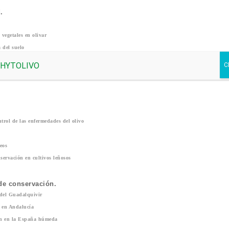
.
vegetales en olivar
 del suelo
ntrol de las enfermedades del olivo
eos
servación en cultivos leñosos
de conservación.
e del Guadalquivir
s en Andalucía
ión en la España húmeda