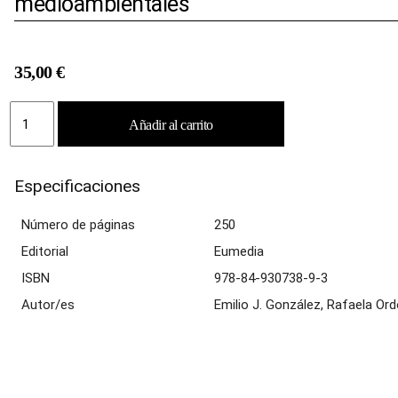
medioambientales
35,00
€
Agricultura
Añadir al carrito
de
Conservacion.
Aspectos
Especificaciones
agronómicos
y
medioambientales
Número de páginas
250
cantidad
Editorial
Eumedia
ISBN
978-84-930738-9-3
Autor/es
Emilio J. González, Rafaela Ord