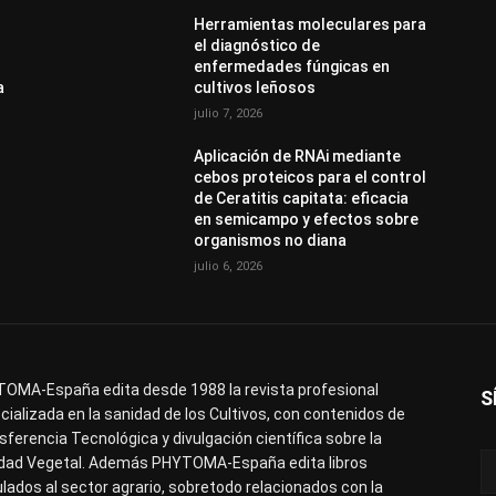
Herramientas moleculares para
el diagnóstico de
enfermedades fúngicas en
a
cultivos leñosos
julio 7, 2026
Aplicación de RNAi mediante
cebos proteicos para el control
de Ceratitis capitata: eficacia
en semicampo y efectos sobre
organismos no diana
julio 6, 2026
OMA-España edita desde 1988 la revista profesional
S
cializada en la sanidad de los Cultivos, con contenidos de
sferencia Tecnológica y divulgación científica sobre la
dad Vegetal. Además PHYTOMA-España edita libros
ulados al sector agrario, sobretodo relacionados con la