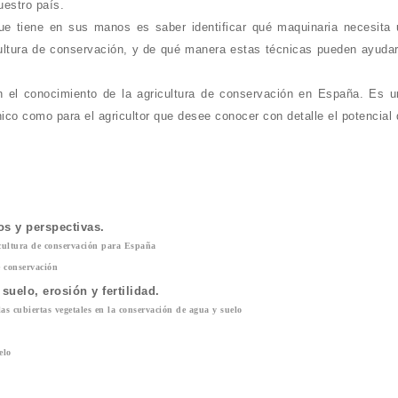
estro país.
ue tiene en sus manos es saber identificar qué maquinaria necesita 
icultura de conservación, y de qué manera estas técnicas pueden ayuda
 el conocimiento de la agricultura de conservación en España. Es u
nico como para el agricultor que desee conocer con detalle el potencial
os y perspectivas.
ricultura de conservación para España
e conservación
uelo, erosión y fertilidad.
 las cubiertas vegetales en la conservación de agua y suelo
elo