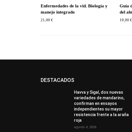
Enfermedades de la vid. Biología y
Guía 
manejo integrado
del a
21,00
€
19,00
DESTACADOS
Havva y Sigal, dos nuevas
variedades de mandarino,
confirman en ensayos
independientes su mayor
resistencia frente a la araña
roja
agosto 4, 2026