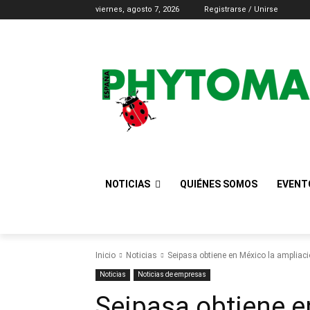
viernes, agosto 7, 2026
Registrarse / Unirse
NOTICIAS
QUIÉNES SOMOS
EVENT
Inicio
Noticias
Seipasa obtiene en México la ampliació
Noticias
Noticias de empresas
Seipasa obtiene e