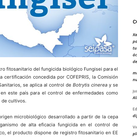
C
Xa
po
tu
ác
de
ro fitosanitario del fungicida biológico Fungisei para el
mi
La certificación concedida por COFEPRIS, la Comisión
nu
anitarios, se aplica al control de
Botrytis cinerea
y se
ju
 en este país para el control de enfermedades como
Al
 de cultivos.
Ed
di
origen microbiológico desarrollado a partir de la cepa
ganismo de alta eficacia fungicida en el control de
Vi
, el producto dispone de registro fitosanitario en EE
pl