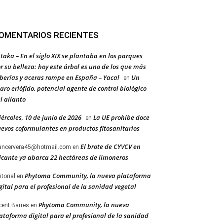
OMENTARIOS RECIENTES
taka – En el siglo XIX se plantaba en los parques
r su belleza: hoy este árbol es uno de los que más
berías y aceras rompe en España – Yacal
Un
en
aro eriófido, potencial agente de control biológico
l ailanto
ércoles, 10 de junio de 2026
La UE prohíbe doce
en
evos coformulantes en productos fitosanitarios
El brote de CYVCV en
ancervera45@hotmail.com
en
icante ya abarca 22 hectáreas de limoneros
Phytoma Community, la nueva plataforma
itorial
en
gital para el profesional de la sanidad vegetal
Phytoma Community, la nueva
cent Barres
en
ataforma digital para el profesional de la sanidad