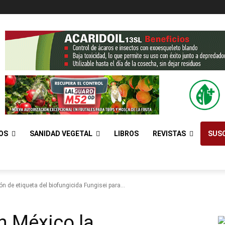
OS
SANIDAD VEGETAL
LIBROS
REVISTAS
SUSC
n de etiqueta del biofungicida Fungisei para...
n México la