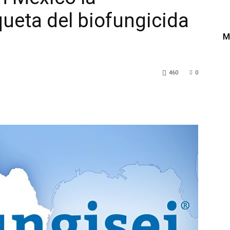
queta del biofungicida
M
a
460
0