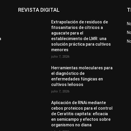
REVISTA DIGITAL
T
Extrapolación de residuos de
No
fitosanitarios de cítricos a
No
aguacate para el
a
establecimiento de LMR: una
N
solución práctica para cultivos
menores
julio 7, 2026
Herramientas moleculares para
el diagnóstico de
enfermedades fúngicas en
cultivos leñosos
julio 7, 2026
Aplicación de RNAi mediante
cebos proteicos para el control
de Ceratitis capitata: eficacia
en semicampo y efectos sobre
organismos no diana