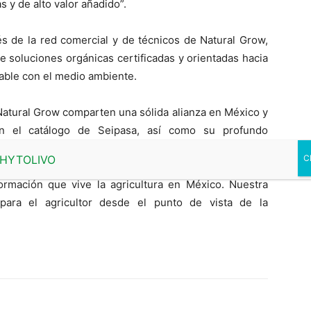
s y de alto valor añadido”.
és de la red comercial y de técnicos de Natural Grow,
de soluciones orgánicas certificadas y orientadas hacia
sable con el medio ambiente.
Natural Grow comparten una sólida alianza en México y
on el catálogo de Seipasa, así como su profundo
o. “Natural Grow es un gran aliado en el sentido más
s sólidos valores sobre los que hemos construido una
formación que vive la agricultura en México. Nuestra
para el agricultor desde el punto de vista de la