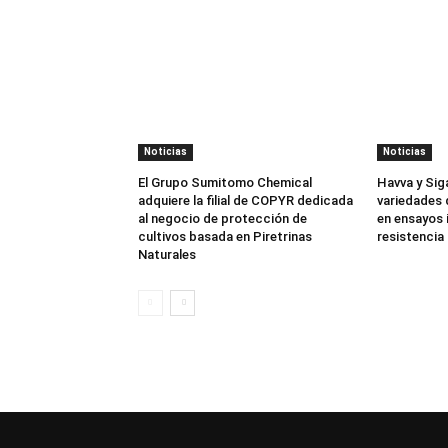
Noticias
Noticias
El Grupo Sumitomo Chemical
Havva y Sig
adquiere la filial de COPYR dedicada
variedades 
al negocio de protección de
en ensayos 
cultivos basada en Piretrinas
resistencia 
Naturales