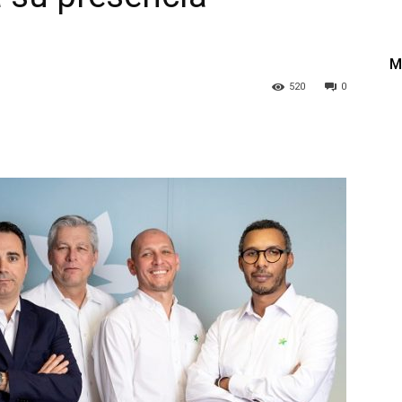
M
520
0