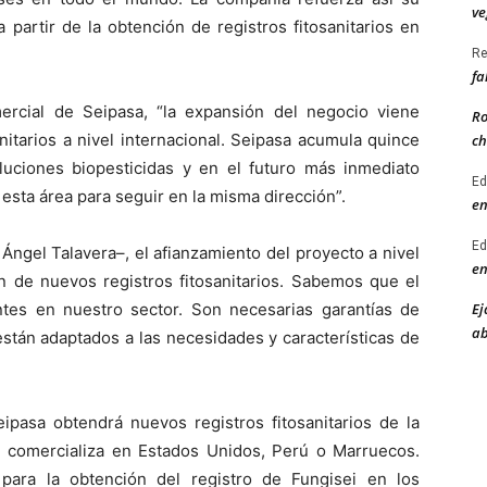
ve
partir de la obtención de registros fitosanitarios en
Re
fa
ercial de Seipasa, “la expansión del negocio viene
Ro
anitarios a nivel internacional. Seipasa acumula quince
ch
luciones biopesticidas y en el futuro más inmediato
Ed
esta área para seguir en la misma dirección”.
en
Ed
ngel Talavera–, el afianzamiento del proyecto a nivel
en
ón de nuevos registros fitosanitarios. Sabemos que el
Ej
entes en nuestro sector. Son necesarias garantías de
ab
están adaptados a las necesidades y características de
ipasa obtendrá nuevos registros fitosanitarios de la
e comercializa en Estados Unidos, Perú o Marruecos.
para la obtención del registro de Fungisei en los