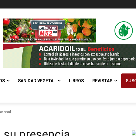
OS
SANIDAD VEGETAL
LIBROS
REVISTAS
SUSC
acional
 su presencia