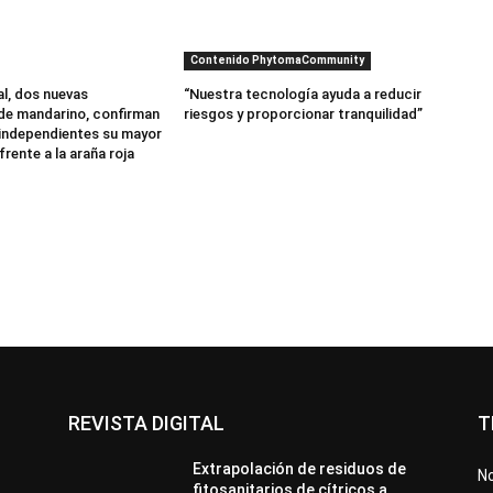
Contenido PhytomaCommunity
al, dos nuevas
“Nuestra tecnología ayuda a reducir
de mandarino, confirman
riesgos y proporcionar tranquilidad”
independientes su mayor
frente a la araña roja
REVISTA DIGITAL
T
Extrapolación de residuos de
No
fitosanitarios de cítricos a