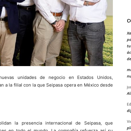
C
Xa
po
tu
ác
de
mi
nu
nuevas unidades de negocio en Estados Unidos,
n a la filial con la que Seipasa opera en México desde
ju
Al
Ed
di
Vi
idan la presencia internacional de Seipasa, que
pl
ses en todo el mundo. La compañía refuerza así su