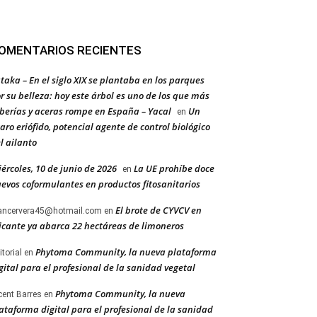
OMENTARIOS RECIENTES
taka – En el siglo XIX se plantaba en los parques
r su belleza: hoy este árbol es uno de los que más
berías y aceras rompe en España – Yacal
Un
en
aro eriófido, potencial agente de control biológico
l ailanto
ércoles, 10 de junio de 2026
La UE prohíbe doce
en
evos coformulantes en productos fitosanitarios
El brote de CYVCV en
ancervera45@hotmail.com
en
icante ya abarca 22 hectáreas de limoneros
Phytoma Community, la nueva plataforma
itorial
en
gital para el profesional de la sanidad vegetal
Phytoma Community, la nueva
cent Barres
en
ataforma digital para el profesional de la sanidad