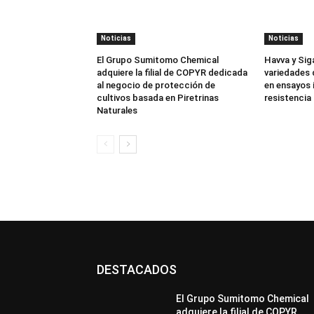
Noticias
Noticias
El Grupo Sumitomo Chemical
Havva y Sig
adquiere la filial de COPYR dedicada
variedades 
al negocio de protección de
en ensayos 
cultivos basada en Piretrinas
resistencia 
Naturales
DESTACADOS
El Grupo Sumitomo Chemical
adquiere la filial de COPYR