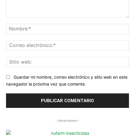
Comentario:
No
Co
ele
Sit
we
Guardar mi nombre, correo electrónico y sitio web en este
navegador la próxima vez que comente.
- Advertisment -