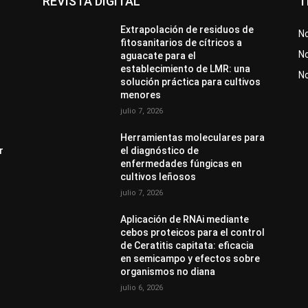
REVISTA DIGITAL
T
Extrapolación de residuos de
No
fitosanitarios de cítricos a
No
aguacate para el
establecimiento de LMR: una
N
solución práctica para cultivos
menores
julio 7, 2026
Herramientas moleculares para
r
el diagnóstico de
enfermedades fúngicas en
cultivos leñosos
julio 7, 2026
Aplicación de RNAi mediante
cebos proteicos para el control
de Ceratitis capitata: eficacia
en semicampo y efectos sobre
organismos no diana
julio 6, 2026