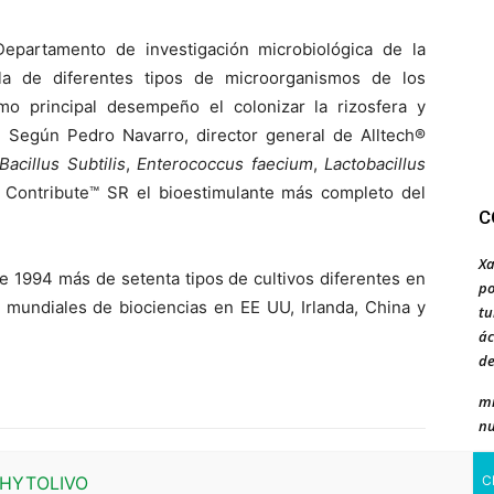
Departamento de investigación microbiológica de la
a de diferentes tipos de microorganismos de los
o principal desempeño el colonizar la rizosfera y
o. Según Pedro Navarro, director general de Alltech®
Bacillus Subtilis
,
Enterococcus faecium
,
Lactobacillus
Contribute™ SR el bioestimulante más completo del
C
Xa
e 1994 más de setenta tipos de cultivos diferentes en
po
s mundiales de biociencias en EE UU, Irlanda, China y
tu
ác
de
mi
nu
ju
Al