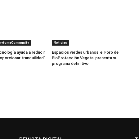
PhytomaCommunity
Noticias
cnología ayuda a reducir
Espacios verdes urbanos: el Foro de
roporcionar tranquilidad”
BioProtección Vegetal presenta su
programa definitivo