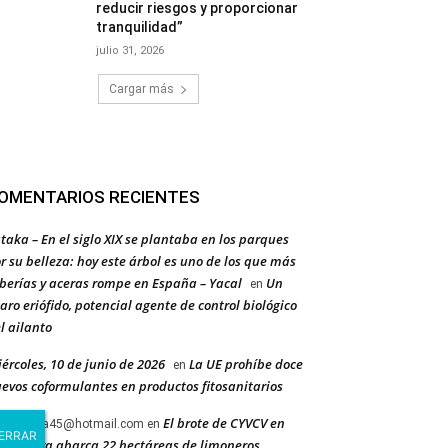
reducir riesgos y proporcionar
tranquilidad”
julio 31, 2026
Cargar más
OMENTARIOS RECIENTES
taka – En el siglo XIX se plantaba en los parques
r su belleza: hoy este árbol es uno de los que más
berías y aceras rompe en España – Yacal
Un
en
aro eriófido, potencial agente de control biológico
l ailanto
ércoles, 10 de junio de 2026
La UE prohíbe doce
en
evos coformulantes en productos fitosanitarios
El brote de CYVCV en
ancervera45@hotmail.com
en
icante ya abarca 22 hectáreas de limoneros