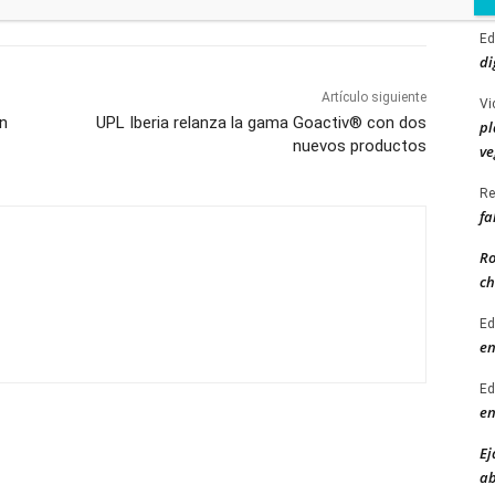
Ed
di
Artículo siguiente
Vi
on
UPL Iberia relanza la gama Goactiv® con dos
pl
nuevos productos
ve
Re
fa
Ro
ch
Ed
en
Ed
en
Ej
ab