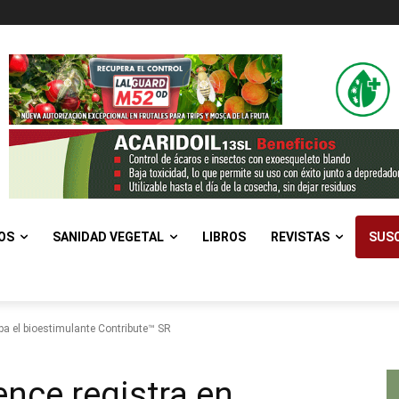
OS
SANIDAD VEGETAL
LIBROS
REVISTAS
SUSC
pa el bioestimulante Contribute™ SR
ence registra en