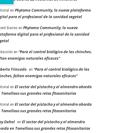
Phytoma Community, la nueva plataforma
itorial
en
gital para el profesional de la sanidad vegetal
Phytoma Community, la nueva
cent Barres
en
ataforma digital para el profesional de la sanidad
getal
“Para el control biológico de las chinches,
dacción
en
ltan enemigos naturales eficaces”
berto Trincado
“Para el control biológico de las
en
inches, faltan enemigos naturales eficaces”
El sector del pistacho y el almendro aborda
itorial
en
 Tomelloso sus grandes retos fitosanitarios
El sector del pistacho y el almendro aborda
itorial
en
 Tomelloso sus grandes retos fitosanitarios
ay Dehal
El sector del pistacho y el almendro
en
orda en Tomelloso sus grandes retos fitosanitarios