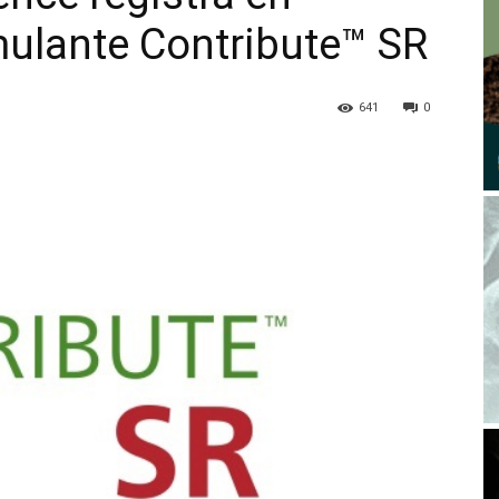
mulante Contribute™ SR
641
0