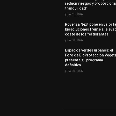
reducir riesgos y proporciona
tranquilidad”
julio 31, 2026
Rovensa Next pone en valor l
biosoluciones frente al eleva
coste de los fertilizantes
julio 30, 2026
Espacios verdes urbanos: el
Foro de BioProtección Veget
presenta su programa
definitivo
julio 30, 2026