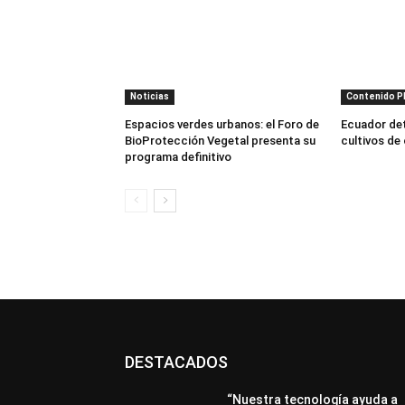
Noticias
Contenido 
Espacios verdes urbanos: el Foro de
Ecuador dete
BioProtección Vegetal presenta su
cultivos de
programa definitivo
DESTACADOS
“Nuestra tecnología ayuda a