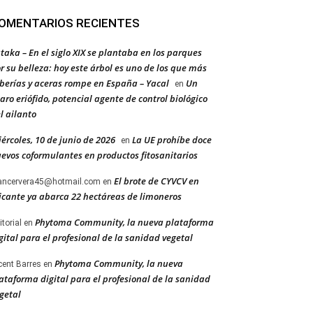
OMENTARIOS RECIENTES
taka – En el siglo XIX se plantaba en los parques
r su belleza: hoy este árbol es uno de los que más
berías y aceras rompe en España – Yacal
Un
en
aro eriófido, potencial agente de control biológico
l ailanto
ércoles, 10 de junio de 2026
La UE prohíbe doce
en
evos coformulantes en productos fitosanitarios
El brote de CYVCV en
ancervera45@hotmail.com
en
icante ya abarca 22 hectáreas de limoneros
Phytoma Community, la nueva plataforma
itorial
en
gital para el profesional de la sanidad vegetal
Phytoma Community, la nueva
cent Barres
en
ataforma digital para el profesional de la sanidad
getal