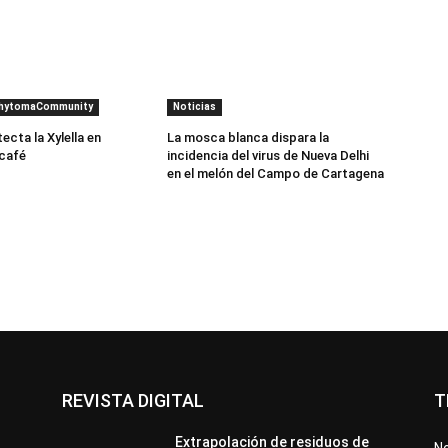
PhytomaCommunity
Noticias
cta la Xylella en
La mosca blanca dispara la
 café
incidencia del virus de Nueva Delhi
en el melón del Campo de Cartagena
REVISTA DIGITAL
T
Extrapolación de residuos de
No