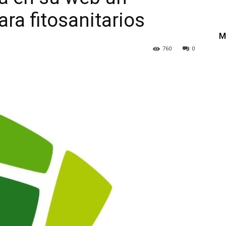
ara fitosanitarios
M
760
0