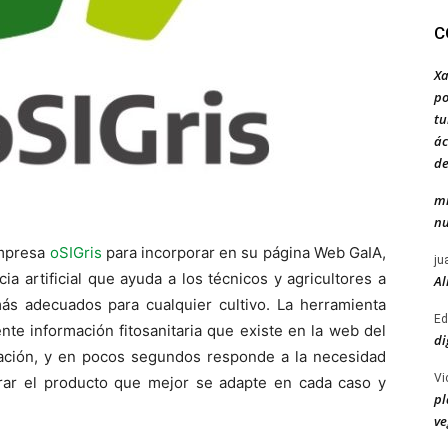
C
Xa
po
tu
ác
de
mi
nu
empresa
oSIGris
para incorporar en su página Web GaIA,
ju
cia artificial que ayuda a los técnicos y agricultores a
Al
 más adecuados para cualquier cultivo. La herramienta
Ed
gente información fitosanitaria que existe en la web del
di
ntación, y en pocos segundos responde a la necesidad
Vi
rar el producto que mejor se adapte en cada caso y
pl
ve