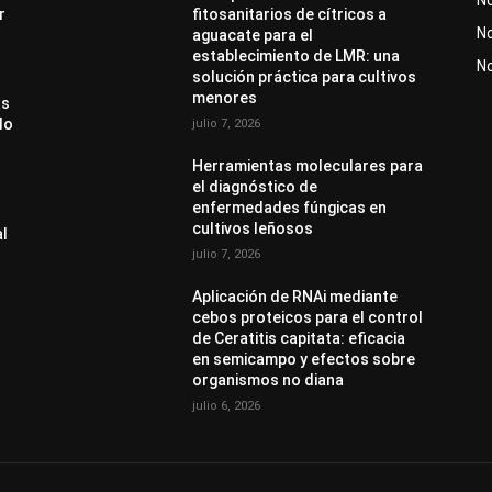
r
fitosanitarios de cítricos a
No
aguacate para el
establecimiento de LMR: una
N
solución práctica para cultivos
menores
as
do
julio 7, 2026
Herramientas moleculares para
el diagnóstico de
enfermedades fúngicas en
cultivos leñosos
al
julio 7, 2026
Aplicación de RNAi mediante
cebos proteicos para el control
de Ceratitis capitata: eficacia
en semicampo y efectos sobre
organismos no diana
julio 6, 2026