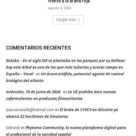
frente a la araña roja
agosto 4, 2026
Cargar más
COMENTARIOS RECIENTES
Xataka – En el siglo XIX se plantaba en los parques por su belleza:
hoy este árbol es uno de los que más tuberías y aceras rompe en
España – Yacal
Un ácaro eriófido, potencial agente de control
en
biológico del ailanto
miércoles, 10 de junio de 2026
La UE prohíbe doce nuevos
en
coformulantes en productos fitosanitarios
El brote de CYVCV en Alicante ya
juancervera45@hotmail.com
en
abarca 22 hectáreas de limoneros
Phytoma Community, la nueva plataforma digital para
Editorial
en
el profesional de la sanidad vegetal