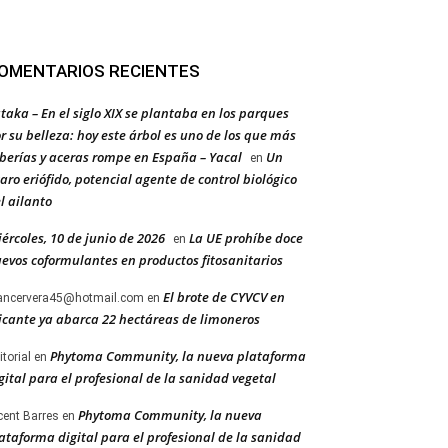
OMENTARIOS RECIENTES
taka – En el siglo XIX se plantaba en los parques
r su belleza: hoy este árbol es uno de los que más
berías y aceras rompe en España – Yacal
Un
en
aro eriófido, potencial agente de control biológico
l ailanto
ércoles, 10 de junio de 2026
La UE prohíbe doce
en
evos coformulantes en productos fitosanitarios
El brote de CYVCV en
ancervera45@hotmail.com
en
icante ya abarca 22 hectáreas de limoneros
Phytoma Community, la nueva plataforma
itorial
en
gital para el profesional de la sanidad vegetal
Phytoma Community, la nueva
cent Barres
en
ataforma digital para el profesional de la sanidad