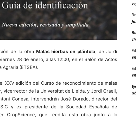
ve
Re
fa
Ro
ch
ición de la obra
Malas hierbas en plántula
, de Jordi
Ed
en
iernes 28 de enero, a las 12:00, en el Salón de Actos
a Agraria (ETSEA).
Ed
en
el XXV edición del Curso de reconocimiento de malas
Ej
 vicerrector de la Universitat de Lleida, y Jordi Graell,
ab
toni Conesa, intervendrán José Dorado, director del
-CSIC y ex presidente de la Sociedad Española de
er CropScience, que reedita esta obra junto a la