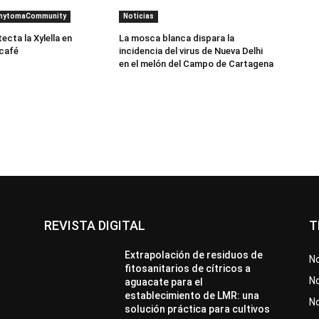
PhytomaCommunity
Noticias
cta la Xylella en
La mosca blanca dispara la
 café
incidencia del virus de Nueva Delhi
en el melón del Campo de Cartagena
REVISTA DIGITAL
T
Extrapolación de residuos de
No
fitosanitarios de cítricos a
No
aguacate para el
establecimiento de LMR: una
N
solución práctica para cultivos