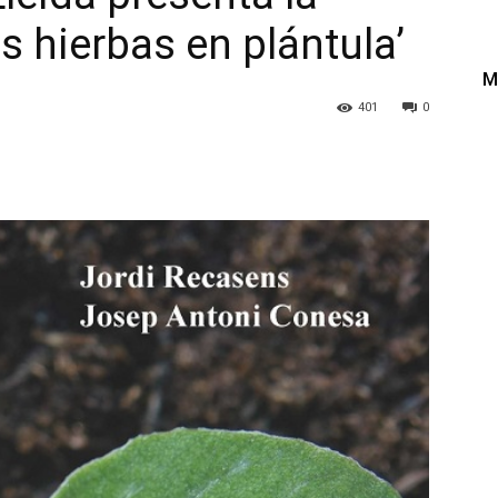
s hierbas en plántula’
M
401
0