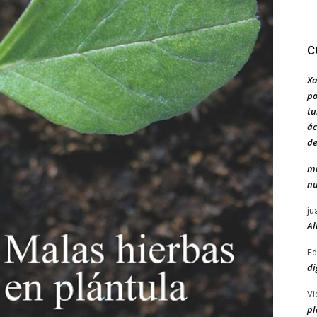
C
Xa
po
tu
ác
de
mi
nu
ju
Al
Ed
di
Vi
pl