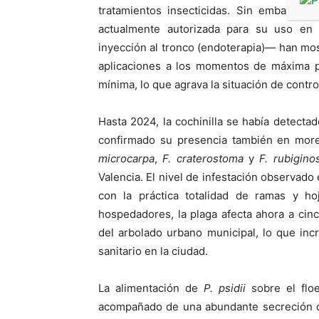
tratamientos insecticidas. Sin embargo, 
actualmente autorizada para su uso en
inyección al tronco (endoterapia)— han most
aplicaciones a los momentos de máxima pr
mínima, lo que agrava la situación de contr
Hasta 2024, la cochinilla se había detect
confirmado su presencia también en more
microcarpa
,
F. craterostoma
y
F. rubigino
Valencia. El nivel de infestación observado
con la práctica totalidad de ramas y ho
hospedadores, la plaga afecta ahora a ci
del arbolado urbano municipal, lo que inc
sanitario en la ciudad.
La alimentación de
P. psidii
sobre el floe
acompañado de una abundante secreción d