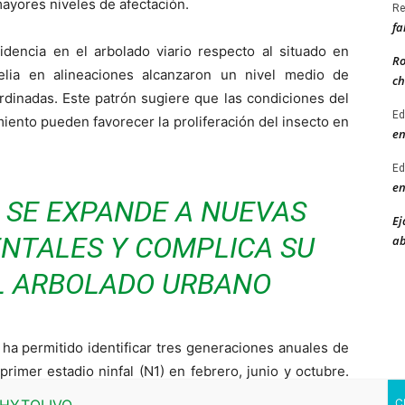
mayores niveles de afectación.
Re
fa
dencia en el arbolado viario respecto al situado en
Ro
elia en alineaciones alcanzaron un nivel medio de
ch
jardinadas. Este patrón sugiere que las condiciones del
Ed
iento pueden favorecer la proliferación del insecto en
en
Ed
en
SE EXPANDE A NUEVAS
Ej
NTALES Y COMPLICA SU
ab
L ARBOLADO URBANO
 ha permitido identificar tres generaciones anuales de
primer estadio ninfal (N1) en febrero, junio y octubre.
 marcan las fases más adecuadas para la aplicación de