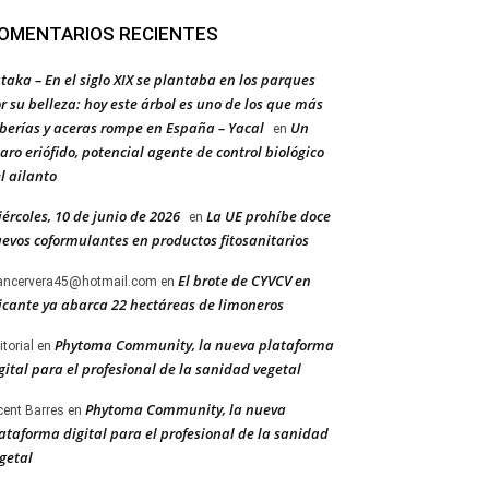
OMENTARIOS RECIENTES
taka – En el siglo XIX se plantaba en los parques
r su belleza: hoy este árbol es uno de los que más
berías y aceras rompe en España – Yacal
Un
en
aro eriófido, potencial agente de control biológico
l ailanto
ércoles, 10 de junio de 2026
La UE prohíbe doce
en
evos coformulantes en productos fitosanitarios
El brote de CYVCV en
ancervera45@hotmail.com
en
icante ya abarca 22 hectáreas de limoneros
Phytoma Community, la nueva plataforma
itorial
en
gital para el profesional de la sanidad vegetal
Phytoma Community, la nueva
cent Barres
en
ataforma digital para el profesional de la sanidad
getal