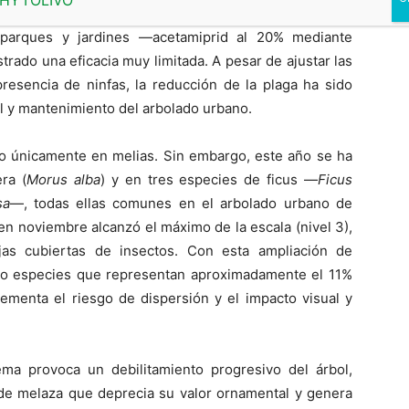
los resultados obtenidos con la única materia activa
 parques y jardines —acetamiprid al 20% mediante
rado una eficacia muy limitada. A pesar de ajustar las
esencia de ninfas, la reducción de la plaga ha sido
ol y mantenimiento del arbolado urbano.
ado únicamente en melias. Sin embargo, este año se ha
ra (
Morus alba
) y en tres especies de ficus —
Ficus
sa
—, todas ellas comunes en el arbolado urbano de
 en noviembre alcanzó el máximo de la escala (nivel 3),
jas cubiertas de insectos. Con esta ampliación de
nco especies que representan aproximadamente el 11%
rementa el riesgo de dispersión y el impacto visual y
ma provoca un debilitamiento progresivo del árbol,
e melaza que deprecia su valor ornamental y genera