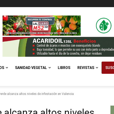
OS
SANIDAD VEGETAL
LIBROS
REVISTAS
SUSC
 verde alcanza altos niveles de infestación en Valencia
e alcanza altos niveles