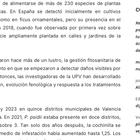
az de alimentarse de más de 230 especies de plantas
C
cas. En España se detectó inicialmente en cultivos
í como en ficus ornamentales, pero su presencia en el
Xa
a 2018, cuando fue observada por primera vez sobre
po
ie ampliamente plantada en calles y jardines de la
tu
ác
de
ron hace más de un lustro, la gestión fitosanitaria de
mi
nto en que se empezaron a detectar daños visibles por
nu
tonces, las investigadoras de la UPV han desarrollado
ju
n, evolución fenológica y respuesta a los tratamientos
Al
Ed
di
y 2023 en quince distritos municipales de Valencia
a. En 2021,
P. psidii
estaba presente en doce distritos,
Vi
pl
sobre 3. Tan solo dos años después, la cochinilla se
ve
l medio de infestación había aumentado hasta 1,25. Los