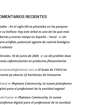
OMENTARIOS RECIENTES
taka – En el siglo XIX se plantaba en los parques
r su belleza: hoy este árbol es uno de los que más
berías y aceras rompe en España – Yacal
Un
en
aro eriófido, potencial agente de control biológico
l ailanto
ércoles, 10 de junio de 2026
La UE prohíbe doce
en
evos coformulantes en productos fitosanitarios
El brote de CYVCV en
ancervera45@hotmail.com
en
icante ya abarca 22 hectáreas de limoneros
Phytoma Community, la nueva plataforma
itorial
en
gital para el profesional de la sanidad vegetal
Phytoma Community, la nueva
cent Barres
en
ataforma digital para el profesional de la sanidad