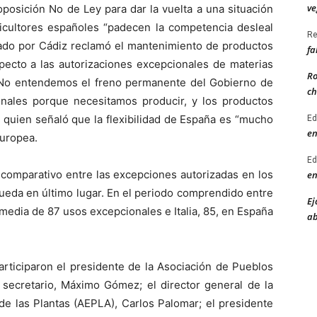
ve
posición No de Ley para dar la vuelta a una situación
ricultores españoles “padecen la competencia desleal
Re
tado por Cádiz reclamó el mantenimiento de productos
fa
specto a las autorizaciones excepcionales de materias
Ro
 “No entendemos el freno permanente del Gobierno de
ch
onales porque necesitamos producir, y los productos
, quien señaló que la flexibilidad de España es “mucho
Ed
en
Europea.
Ed
 comparativo entre las excepciones autorizadas en los
en
ueda en último lugar. En el periodo comprendido entre
Ej
media de 87 usos excepcionales e Italia, 85, en España
ab
articiparon el presidente de la Asociación de Pueblos
 secretario, Máximo Gómez; el director general de la
de las Plantas (AEPLA), Carlos Palomar; el presidente