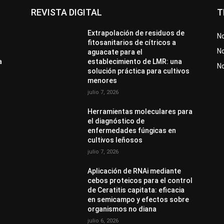
REVISTA DIGITAL
T
Extrapolación de residuos de
No
fitosanitarios de cítricos a
No
aguacate para el
a
establecimiento de LMR: una
N
solución práctica para cultivos
menores
julio 7, 2026
Herramientas moleculares para
el diagnóstico de
enfermedades fúngicas en
cultivos leñosos
julio 7, 2026
Aplicación de RNAi mediante
cebos proteicos para el control
de Ceratitis capitata: eficacia
en semicampo y efectos sobre
organismos no diana
julio 6, 2026