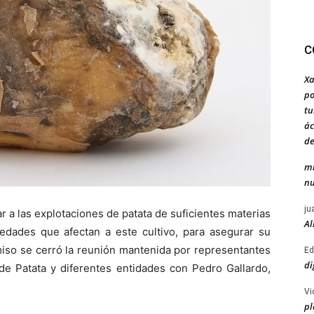
C
Xa
po
tu
ác
de
mi
nu
ju
ar a las explotaciones de patata de suficientes materias
Al
medades que afectan a este cultivo, para asegurar su
miso se cerró la reunión mantenida por representantes
Ed
di
de Patata y diferentes entidades con Pedro Gallardo,
Vi
pl