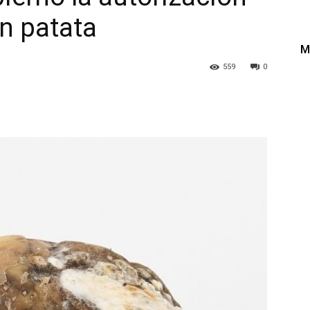
en patata
M
559
0