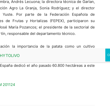
mbra, Andrés Lecuona; la directora técnica de Garlan,
ción Agro La Granja, Sonia Rodríguez; y el director
tor Yuste. Por parte de la Federación Española de
s de Frutas y Hortalizas (FEPEX), participaron su
 José María Pozancos; el presidente de la sectorial de
rtín, responsable del departamento técnico.
ración la importancia de la patata como un cultivo
 en lo medioambiental para nuestros pueblos”, explicó
s Productores de Patata aúnan el 40% de la superficie
. España dedicó el año pasado 60.800 hectáreas a este