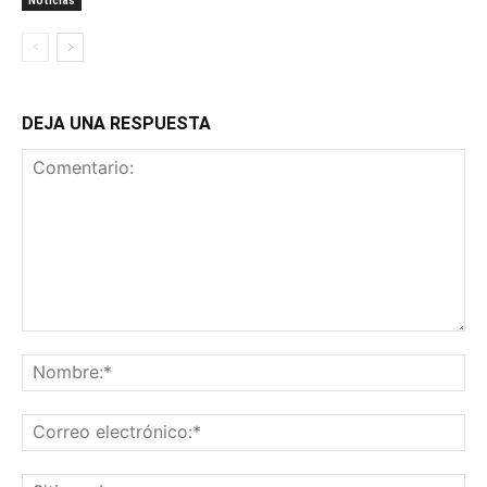
Noticias
DEJA UNA RESPUESTA
Comentario:
No
Co
ele
Sit