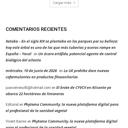
Cargar más
COMENTARIOS RECIENTES
Xataka – En el siglo XIX se plantaba en los parques por su belleza:
hoy este árbol es uno de los que más tuberías y aceras rompe en
España – Yacal
Un ácaro eriófido, potencial agente de control
en
biológico del ailanto
miércoles, 10 de junio de 2026
La UE prohíbe doce nuevos
en
coformulantes en productos fitosanitarios
El brote de CYVCV en Alicante ya
juancervera45@hotmail.com
en
abarca 22 hectáreas de limoneros
Phytoma Community, la nueva plataforma digital para
Editorial
en
el profesional de la sanidad vegetal
Phytoma Community, la nueva plataforma digital
Vicent Barres
en
para el profesional de la sanidad vegetal