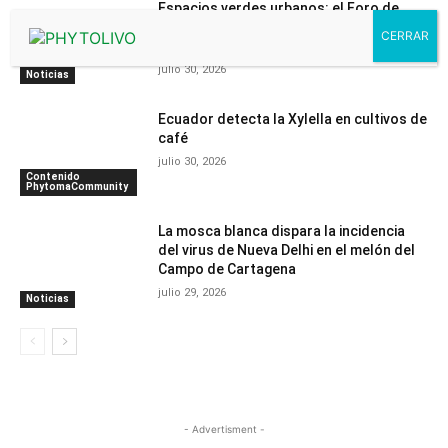
Espacios verdes urbanos: el Foro de
BioProtección Vegetal presenta su
programa definitivo
julio 30, 2026
Noticias
Ecuador detecta la Xylella en cultivos de
café
julio 30, 2026
Contenido
PhytomaCommunity
La mosca blanca dispara la incidencia
del virus de Nueva Delhi en el melón del
Campo de Cartagena
julio 29, 2026
Noticias
- Advertisment -