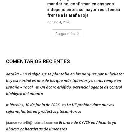
mandarino, confirman en ensayos
independientes su mayor resistencia
frente a la araña roja
agosto 4, 2026
Cargar más
COMENTARIOS RECIENTES
Xataka – En el siglo XIX se plantaba en los parques por su belleza:
hoy este árbol es uno de los que más tuberías y aceras rompe en
España – Yacal
Un ácaro eriófido, potencial agente de control
en
biológico del ailanto
miércoles, 10 de junio de 2026
La UE prohíbe doce nuevos
en
coformulantes en productos fitosanitarios
El brote de CYVCV en Alicante ya
juancervera45@hotmail.com
en
abarca 22 hectáreas de limoneros