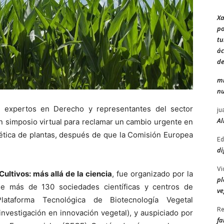
Xa
po
tu
ác
de
mi
nu
r expertos en Derecho y representantes del sector
ju
Al
un simposio virtual para reclamar un cambio urgente en
nética de plantas, después de que la Comisión Europea
Ed
di
Vi
ultivos: más allá de la ciencia
, fue organizado por la
pl
e más de 130 sociedades científicas y centros de
ve
lataforma Tecnológica de Biotecnología Vegetal
Re
nvestigación en innovación vegetal), y auspiciado por
fa