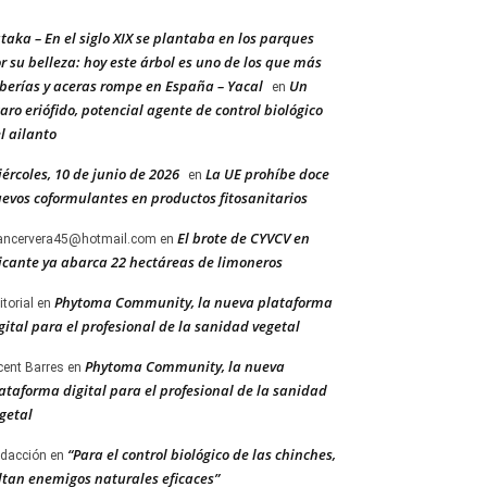
taka – En el siglo XIX se plantaba en los parques
r su belleza: hoy este árbol es uno de los que más
berías y aceras rompe en España – Yacal
Un
en
aro eriófido, potencial agente de control biológico
l ailanto
ércoles, 10 de junio de 2026
La UE prohíbe doce
en
evos coformulantes en productos fitosanitarios
El brote de CYVCV en
ancervera45@hotmail.com
en
icante ya abarca 22 hectáreas de limoneros
Phytoma Community, la nueva plataforma
itorial
en
gital para el profesional de la sanidad vegetal
Phytoma Community, la nueva
cent Barres
en
ataforma digital para el profesional de la sanidad
getal
“Para el control biológico de las chinches,
dacción
en
ltan enemigos naturales eficaces”