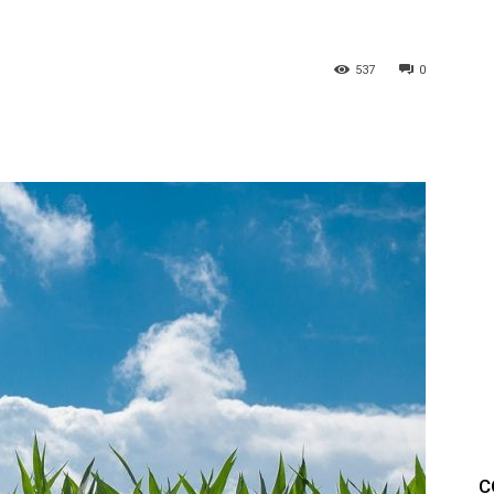
537
0
C