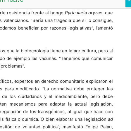
IVIA está desarrollando un proyecto de mejora genética
rle resistencia frente al hongo
Pyricularia oryzae
, que
 valencianos. “Sería una tragedia que si lo consigue,
odamos beneficiar por razones legislativas”, lamentó
os que la biotecnología tiene en la agricultura, pero sí
endo de ejemplo las vacunas. “Tenemos que comunicar
r problemas”.
ntíficos, expertos en derecho comunitario explicaron el
des para modificarlo. “La normativa debe proteger las
s de los ciudadanos y el medioambiente, pero debe
ten mecanismos para adaptar la actual legislación,
regulación de los transgénicos, al igual que hace con
 física o química. O bien elaborar una legislación
ad
stión de voluntad política”, manifestó Felipe Palau,