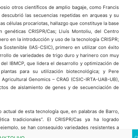
osio otros científicos de amplio bagaje, como Francis
e descubrió las secuencias repetidas en arqueas y su
s células procariotas, hallazgo que constituye la base
ón genéticas CRISPR/Cas; Lluís Montoliu, del Centro
ero en la introducción y uso de la tecnología CRISPR;
ra Sostenible (IAS-CSIC), primero en utilizar con éxito
rrollo de variedades de trigo duro y harinero con muy
 del IBMCP, que lidera el desarrollo y optimización de
plantas para su utilización biotecnológica; y Pere
n Agricultural Genomics – CRAG (CSIC-IRTA-UAB-UB),
ctos de aislamiento de genes y de secuenciación de
o actual de esta tecnología que, en palabras de Barro,
tica tradicionales”. El CRISPR/Cas ya ha logrado
 ejemplo, se han conseguido variedades resistentes a
is vascular del arroz o la cancrosis en cítricos, ambos