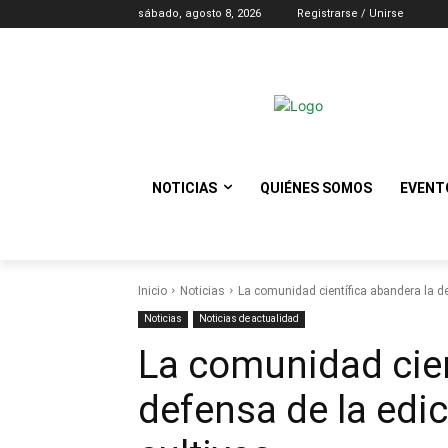
sábado, agosto 8, 2026
Registrarse / Unirse
NOTICIAS
QUIÉNES SOMOS
EVENT
Inicio
Noticias
La comunidad científica abandera la d
Noticias
Noticias de actualidad
La comunidad cien
defensa de la edi