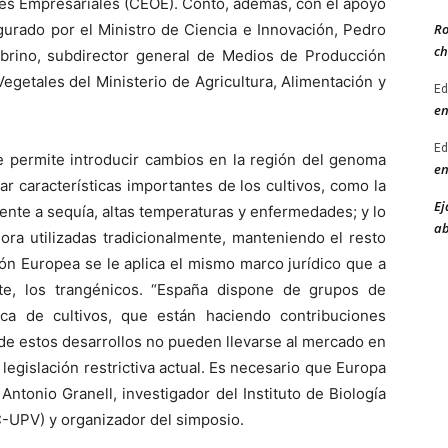
es Empresariales (CEOE). Contó, además, con el apoyo
Ro
ugurado por el Ministro de Ciencia e Innovación, Pedro
ch
brino, subdirector general de Medios de Producción
egetales del Ministerio de Agricultura, Alimentación y
Ed
en
Ed
e permite introducir cambios en la región del genoma
en
ar características importantes de los cultivos, como la
Ej
frente a sequía, altas temperaturas y enfermedades; y lo
ab
jora utilizadas tradicionalmente, manteniendo el resto
ón Europea se le aplica el mismo marco jurídico que a
te, los trangénicos. “España dispone de grupos de
ica de cultivos, que están haciendo contribuciones
e estos desarrollos no pueden llevarse al mercado en
legislación restrictiva actual. Es necesario que Europa
Antonio Granell, investigador del Instituto de Biología
C-UPV) y organizador del simposio.