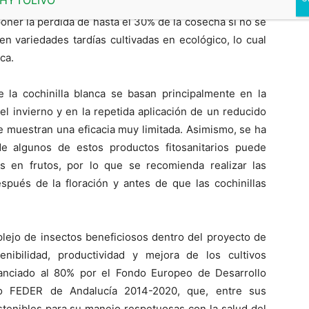
 y depreciar su calidad y valor comercial. En algunas
oner la pérdida de hasta el 30% de la cosecha si no se
en variedades tardías cultivadas en ecológico, lo cual
ca.
e la cochinilla blanca se basan principalmente en la
 el invierno y en la repetida aplicación de un reducido
e muestran una eficacia muy limitada. Asimismo, se ha
de algunos de estos productos fitosanitarios puede
s en frutos, por lo que se recomienda realizar las
espués de la floración y antes de que las cochinillas
plejo de insectos beneficiosos dentro del proyecto de
enibilidad, productividad y mejora de los cultivos
nanciado al 80% por el Fondo Europeo de Desarrollo
vo FEDER de Andalucía 2014-2020, que, entre sus
stenibles para su manejo respetuosas con la salud del