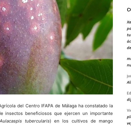
C
Xa
po
tu
ác
de
mi
nu
ju
Al
Ed
di
Agrícola del Centro IFAPA de Málaga ha constatado la
Vi
e insectos beneficiosos que ejercen un importante
pl
Aulacaspis tubercularis
) en los cultivos de mango
ve