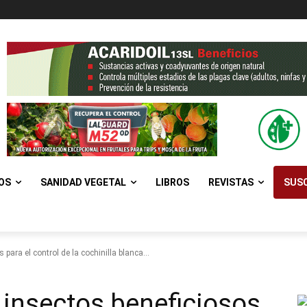
OS
SANIDAD VEGETAL
LIBROS
REVISTAS
SUSC
 para el control de la cochinilla blanca...
a insectos beneficiosos