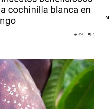
la cochinilla blanca en
M
ango
634
0