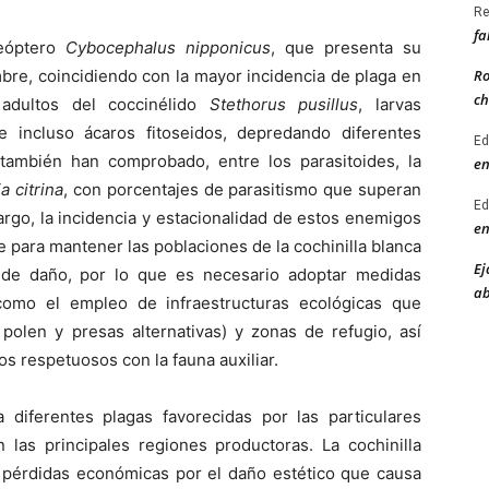
Re
fa
leóptero
Cybocephalus nipponicus
, que presenta su
Ro
bre, coincidiendo con la mayor incidencia de plaga en
ch
adultos del coccinélido
Stethorus pusillus
, larvas
e incluso ácaros fitoseidos, depredando diferentes
Ed
 también han comprobado, entre los parasitoides, la
en
a citrina
, con porcentajes de parasitismo que superan
Ed
rgo, la incidencia y estacionalidad de estos enemigos
en
nte para mantener las poblaciones de la cochinilla blanca
Ej
de daño, por lo que es necesario adoptar medidas
ab
como el empleo de infraestructuras ecológicas que
 polen y presas alternativas) y zonas de refugio, así
ios respetuosos con la fauna auxiliar.
diferentes plagas favorecidas por las particulares
 las principales regiones productoras. La cochinilla
s pérdidas económicas por el daño estético que causa