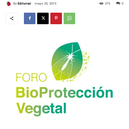
By
Editorial
mayo 20, 2019
379
0