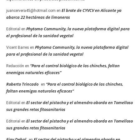
El brote de CYVCV en Alicante ya
juancervera45@hotmail.com
en
abarca 22 hectáreas de limoneros
Phytoma Community, la nueva plataforma digital para
Editorial
en
el profesional de la sanidad vegetal
Phytoma Community, la nueva plataforma digital
Vicent Barres
en
para el profesional de la sanidad vegetal
“Para el control biológico de las chinches, faltan
Redacción
en
enemigos naturales eficaces”
Roberto Trincado
“Para el control biológico de las chinches,
en
faltan enemigos naturales eficaces”
El sector del pistacho y el almendro aborda en Tomelloso
Editorial
en
sus grandes retos fitosanitarios
El sector del pistacho y el almendro aborda en Tomelloso
Editorial
en
sus grandes retos fitosanitarios
Ejay Dehal
El sector del pistacho y el almendro aborda en
en