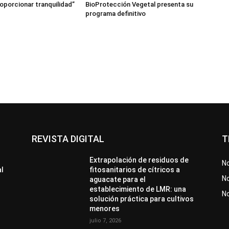
roporcionar tranquilidad”
BioProtección Vegetal presenta su
programa definitivo
REVISTA DIGITAL
T
Extrapolación de residuos de
No
al
fitosanitarios de cítricos a
No
aguacate para el
establecimiento de LMR: una
N
solución práctica para cultivos
menores
julio 7, 2026