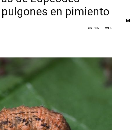
 pulgones en pimiento
M
555
0