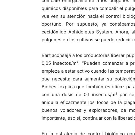
combate enérgicamente a los pulgones inc
químicos disponibles para combatir el pul
vuelven su atención hacia el control bio
oportuno. Por supuesto, ya contábamos
cecidómido Aphidoletes-System. Ahora, al
pulgones en los cultivos se puede reducir c
Bart aconseja a los productores liberar pup
0,05 insectos/m². “Pueden comenzar a pr
empieza a estar activo cuando las temperatu
que necesita para aumentar su población 
Biobest explica que también es eficaz para
con una dosis de 0,1 insectos/m² por se
aniquila eficazmente los focos de la pla
buenos voladores y exploradores, de mod
importante, eso sí, continuar con la liber
En la estrategia de control biológico co