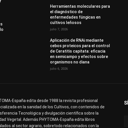
r
Herramientas moleculares para
el diagnóstico de
enfermedades fúngicas en
cultivos leñosos
as
do
julio 7, 2026
Aplicación de RNAi mediante
cebos proteicos para el control
de Ceratitis capitata: eficacia
en semicampo y efectos sobre
organismos no diana
julio 6, 2026
OMA-España edita desde 1988 la revista profesional
S
cializada en la sanidad de los Cultivos, con contenidos de
sferencia Tecnológica y divulgación científica sobre la
dad Vegetal. Además PHYTOMA-España edita libros
ulados al sector agrario, sobretodo relacionados con la