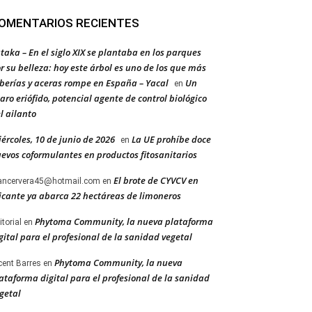
OMENTARIOS RECIENTES
taka – En el siglo XIX se plantaba en los parques
r su belleza: hoy este árbol es uno de los que más
berías y aceras rompe en España – Yacal
Un
en
aro eriófido, potencial agente de control biológico
l ailanto
ércoles, 10 de junio de 2026
La UE prohíbe doce
en
evos coformulantes en productos fitosanitarios
El brote de CYVCV en
ancervera45@hotmail.com
en
icante ya abarca 22 hectáreas de limoneros
Phytoma Community, la nueva plataforma
itorial
en
gital para el profesional de la sanidad vegetal
Phytoma Community, la nueva
cent Barres
en
ataforma digital para el profesional de la sanidad
getal