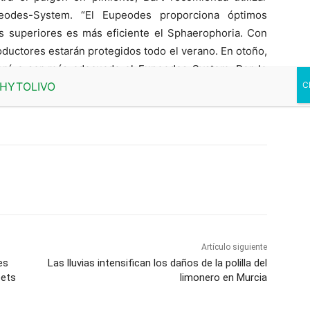
odes-System. “El Eupeodes proporciona óptimos
as superiores es más eficiente el Sphaerophoria. Con
oductores estarán protegidos todo el verano. En otoño,
verá a ser más adecuado el Eupeodes-System. Por lo
Artículo siguiente
es
Las lluvias intensifican los daños de la polilla del
eets
limonero en Murcia