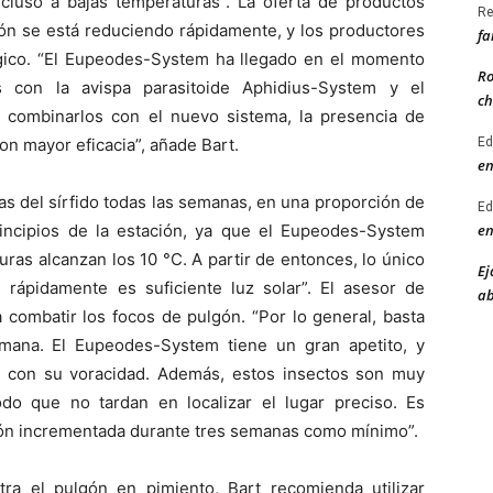
luso a bajas temperaturas”. La oferta de productos
Re
gón se está reduciendo rápidamente, y los productores
fa
lógico. “El Eupeodes-System ha llegado en el momento
Ro
 con la avispa parasitoide Aphidius-System y el
ch
 combinarlos con el nuevo sistema, la presencia de
Ed
on mayor eficacia”, añade Bart.
en
as del sírfido todas las semanas, en una proporción de
Ed
en
incipios de la estación, ya que el Eupeodes-System
ras alcanzan los 10 °C. A partir de entonces, lo único
Ej
rápidamente es suficiente luz solar”. El asesor de
ab
 combatir los focos de pulgón. “Por lo general, basta
mana. El Eupeodes-System tiene un gran apetito, y
ga con su voracidad. Además, estos insectos son muy
o que no tardan en localizar el lugar preciso. Es
ación incrementada durante tres semanas como mínimo”.
ntra el pulgón en pimiento, Bart recomienda utilizar