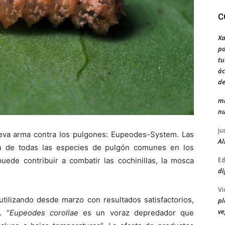
C
Xa
po
tu
ác
de
mi
nu
ju
eva arma contra los pulgones: Eupeodes-System. Las
Al
n de todas las especies de pulgón comunes en los
puede contribuir a combatir las cochinillas, la mosca
Ed
di
Vi
utilizando desde marzo con resultados satisfactorios,
pl
ve
. “
Eupeodes corollae
es un voraz depredador que