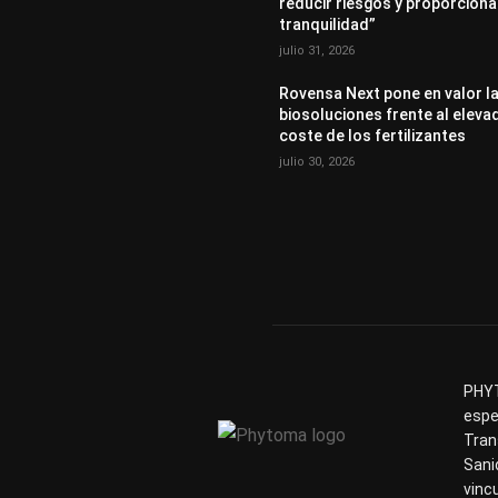
reducir riesgos y proporciona
tranquilidad”
julio 31, 2026
Rovensa Next pone en valor l
biosoluciones frente al eleva
coste de los fertilizantes
julio 30, 2026
PHYT
espe
Tran
Sani
vinc