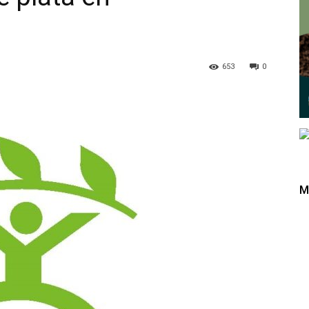
653
0
M