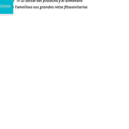
ay Dehal
El sector del pistacho y el almendro
en
orda en Tomelloso sus grandes retos fitosanitarios