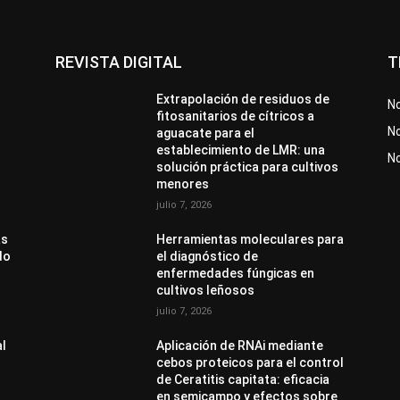
REVISTA DIGITAL
T
Extrapolación de residuos de
No
fitosanitarios de cítricos a
No
aguacate para el
establecimiento de LMR: una
N
solución práctica para cultivos
menores
julio 7, 2026
as
Herramientas moleculares para
do
el diagnóstico de
enfermedades fúngicas en
cultivos leñosos
julio 7, 2026
al
Aplicación de RNAi mediante
cebos proteicos para el control
de Ceratitis capitata: eficacia
en semicampo y efectos sobre