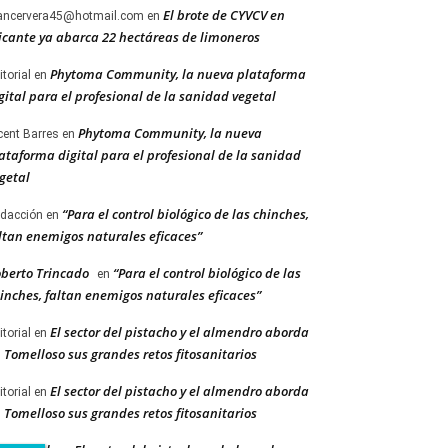
El brote de CYVCV en
ancervera45@hotmail.com
en
icante ya abarca 22 hectáreas de limoneros
Phytoma Community, la nueva plataforma
itorial
en
gital para el profesional de la sanidad vegetal
Phytoma Community, la nueva
cent Barres
en
ataforma digital para el profesional de la sanidad
getal
“Para el control biológico de las chinches,
dacción
en
ltan enemigos naturales eficaces”
berto Trincado
“Para el control biológico de las
en
inches, faltan enemigos naturales eficaces”
El sector del pistacho y el almendro aborda
itorial
en
 Tomelloso sus grandes retos fitosanitarios
El sector del pistacho y el almendro aborda
itorial
en
 Tomelloso sus grandes retos fitosanitarios