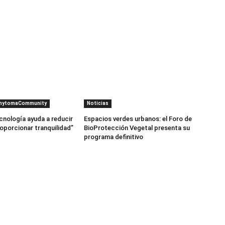
PhytomaCommunity
Noticias
cnología ayuda a reducir
Espacios verdes urbanos: el Foro de
roporcionar tranquilidad”
BioProtección Vegetal presenta su
programa definitivo