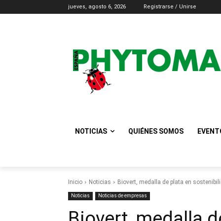
jueves, agosto 6, 2026
Registrarse / Unirse
NOTICIAS
QUIÉNES SOMOS
EVENT
Inicio
Noticias
Biovert, medalla de plata en sostenibil
Noticias
Noticias de empresas
Biovert, medalla d