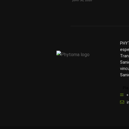
julio 30, 2026
PHYT
espe
Tran
Sani
vinc
Sani
Pla
+
i