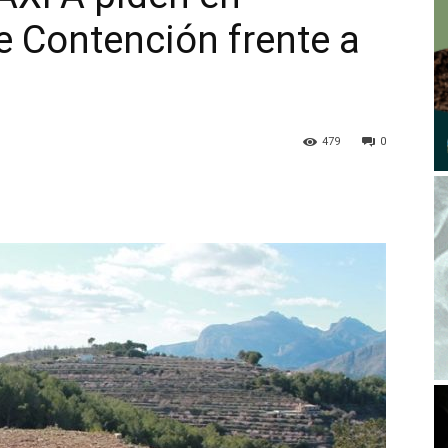
e Contención frente a
479
0