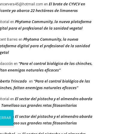
El brote de CYVCV en
ancervera45@hotmail.com
en
icante ya abarca 22 hectáreas de limoneros
Phytoma Community, la nueva plataforma
itorial
en
gital para el profesional de la sanidad vegetal
Phytoma Community, la nueva
cent Barres
en
ataforma digital para el profesional de la sanidad
getal
“Para el control biológico de las chinches,
dacción
en
ltan enemigos naturales eficaces”
berto Trincado
“Para el control biológico de las
en
inches, faltan enemigos naturales eficaces”
El sector del pistacho y el almendro aborda
itorial
en
 Tomelloso sus grandes retos fitosanitarios
El sector del pistacho y el almendro aborda
itorial
en
 Tomelloso sus grandes retos fitosanitarios