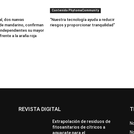
Contenido PhytomaCommunity
al, dos nuevas
“Nuestra tecnología ayuda a reducir
de mandarino, confirman
riesgos y proporcionar tranquilidad”
independientes su mayor
frente a la araña roja
REVISTA DIGITAL
T
Extrapolación de residuos de
No
fitosanitarios de cítricos a
No
aguacate para el