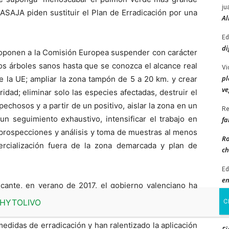
ju
 ASAJA piden sustituir el Plan de Erradicación por una
Al
Ed
di
roponen a la Comisión Europea suspender con carácter
os árboles sanos hasta que se conozca el alcance real
Vi
pl
de la UE; ampliar la zona tampón de 5 a 20 km. y crear
ve
dad; eliminar solo las especies afectadas, destruir el
pechosos y a partir de un positivo, aislar la zona en un
Re
un seguimiento exhaustivo, intensificar el trabajo en
fa
 prospecciones y análisis y toma de muestras al menos
Ro
ercialización fuera de la zona demarcada y plan de
ch
Ed
en
icante, en verano de 2017, el gobierno valenciano ha
ciones agrarias valencianas, de las organizaciones
Ed
en
tas a la Federación de Cooperativas, excepto ASAJA
edidas de erradicación y han ralentizado la aplicación