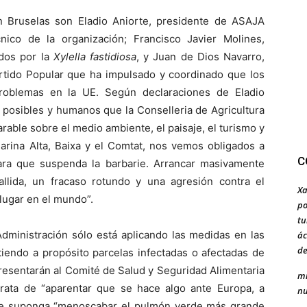
 Bruselas son Eladio Aniorte, presidente de ASAJA
nico de la organización; Francisco Javier Molines,
ados por la
Xylella fastidiosa
, y Juan de Dios Navarro,
artido Popular que ha impulsado y coordinado que los
roblemas en la UE. Según declaraciones de Eladio
s posibles y humanos que la Conselleria de Agricultura
rable sobre el medio ambiente, el paisaje, el turismo y
arina Alta, Baixa y el Comtat, nos vemos obligados a
C
ra que suspenda la barbarie. Arrancar masivamente
allida, un fracaso rotundo y una agresión contra el
Xa
 lugar en el mundo”.
po
tu
dministración sólo está aplicando las medidas en las
ác
de
tiendo a propósito parcelas infectadas o afectadas de
 presentarán al Comité de Salud y Seguridad Alimentaria
mi
trata de “aparentar que se hace algo ante Europa, a
nu
ue suponga “menoscabar el pulmón verde más grande