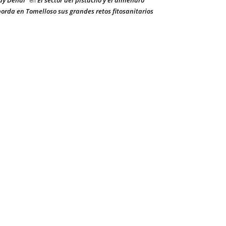
ay Dehal
El sector del pistacho y el almendro
en
orda en Tomelloso sus grandes retos fitosanitarios