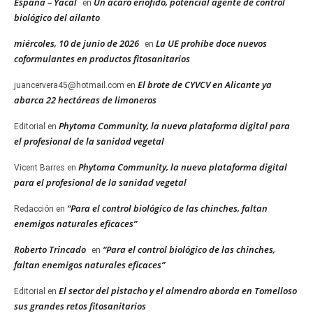
España – Yacal
Un ácaro eriófido, potencial agente de control
en
biológico del ailanto
miércoles, 10 de junio de 2026
La UE prohíbe doce nuevos
en
coformulantes en productos fitosanitarios
El brote de CYVCV en Alicante ya
juancervera45@hotmail.com
en
abarca 22 hectáreas de limoneros
Phytoma Community, la nueva plataforma digital para
Editorial
en
el profesional de la sanidad vegetal
Phytoma Community, la nueva plataforma digital
Vicent Barres
en
para el profesional de la sanidad vegetal
“Para el control biológico de las chinches, faltan
Redacción
en
enemigos naturales eficaces”
Roberto Trincado
“Para el control biológico de las chinches,
en
faltan enemigos naturales eficaces”
El sector del pistacho y el almendro aborda en Tomelloso
Editorial
en
sus grandes retos fitosanitarios