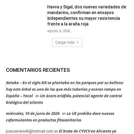
Havva y Sigal, dos nuevas variedades de
mandarino, confirman en ensayos
independientes su mayor resistencia
frente a la araña roja
agosto 4, 2026
Cargar más
COMENTARIOS RECIENTES
Xataka – En el siglo XIX se plantaba en los parques por su belleza:
hoy este árbol es uno de los que más tuberías y aceras rompe en
España – Yacal
Un ácaro eriófido, potencial agente de control
en
biológico del ailanto
miércoles, 10 de junio de 2026
La UE prohíbe doce nuevos
en
coformulantes en productos fitosanitarios
El brote de CYVCV en Alicante ya
juancervera45@hotmail.com
en