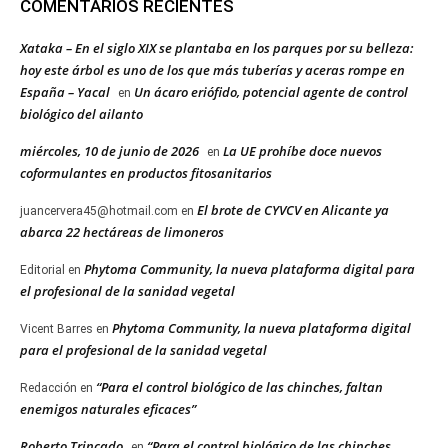
COMENTARIOS RECIENTES
Xataka – En el siglo XIX se plantaba en los parques por su belleza:
hoy este árbol es uno de los que más tuberías y aceras rompe en
España – Yacal
Un ácaro eriófido, potencial agente de control
en
biológico del ailanto
miércoles, 10 de junio de 2026
La UE prohíbe doce nuevos
en
coformulantes en productos fitosanitarios
El brote de CYVCV en Alicante ya
juancervera45@hotmail.com
en
abarca 22 hectáreas de limoneros
Phytoma Community, la nueva plataforma digital para
Editorial
en
el profesional de la sanidad vegetal
Phytoma Community, la nueva plataforma digital
Vicent Barres
en
para el profesional de la sanidad vegetal
“Para el control biológico de las chinches, faltan
Redacción
en
enemigos naturales eficaces”
Roberto Trincado
“Para el control biológico de las chinches,
en