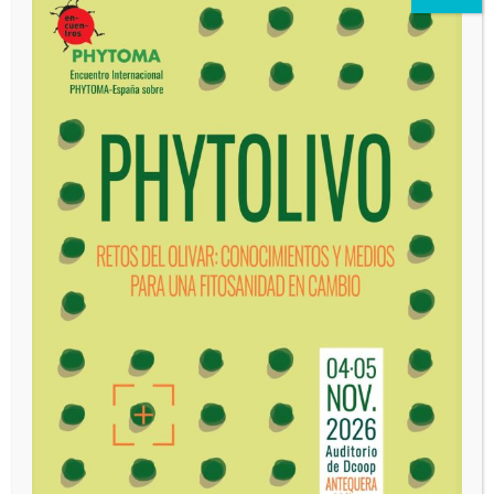
mandarino, confirman en ensayos
independientes su mayor resistencia
frente a la araña roja
Noticias
agosto 4, 2026
“Nuestra tecnología ayuda a reducir
riesgos y proporcionar tranquilidad”
julio 31, 2026
Contenido
PhytomaCommunity
Espacios verdes urbanos: el Foro de
BioProtección Vegetal presenta su
programa definitivo
julio 30, 2026
Noticias
- Advertisment -