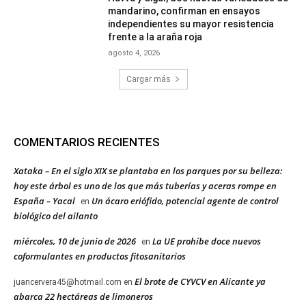
mandarino, confirman en ensayos
independientes su mayor resistencia
frente a la araña roja
agosto 4, 2026
Cargar más
COMENTARIOS RECIENTES
Xataka – En el siglo XIX se plantaba en los parques por su belleza:
hoy este árbol es uno de los que más tuberías y aceras rompe en
España – Yacal
Un ácaro eriófido, potencial agente de control
en
biológico del ailanto
miércoles, 10 de junio de 2026
La UE prohíbe doce nuevos
en
coformulantes en productos fitosanitarios
El brote de CYVCV en Alicante ya
juancervera45@hotmail.com
en
abarca 22 hectáreas de limoneros