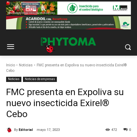
Inicio
Noticias
FMC presenta en Expoliva su nuevo insecticida Exirel®
Cebo
Noticias
Noticias de empresas
FMC presenta en Expoliva su
nuevo insecticida Exirel®
Cebo
By
Editorial
mayo 17, 2023
472
0