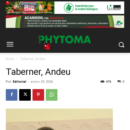
Inicio
Taberner, Andeu
Taberner, Andeu
Por
Editorial
-
enero 29, 2026
476
0