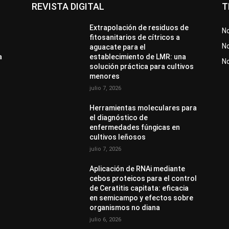
REVISTA DIGITAL
T
Extrapolación de residuos de
No
fitosanitarios de cítricos a
No
aguacate para el
a
establecimiento de LMR: una
N
solución práctica para cultivos
menores
julio 7, 2026
Herramientas moleculares para
el diagnóstico de
enfermedades fúngicas en
cultivos leñosos
julio 7, 2026
Aplicación de RNAi mediante
cebos proteicos para el control
de Ceratitis capitata: eficacia
en semicampo y efectos sobre
organismos no diana
julio 6, 2026