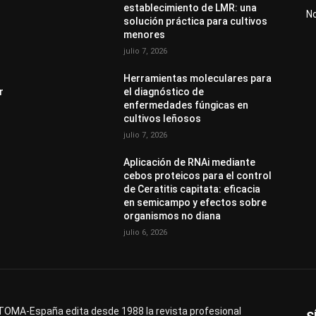
establecimiento de LMR: una
N
solución práctica para cultivos
menores
julio 7, 2026
Herramientas moleculares para
r
el diagnóstico de
enfermedades fúngicas en
cultivos leñosos
julio 7, 2026
Aplicación de RNAi mediante
cebos proteicos para el control
de Ceratitis capitata: eficacia
en semicampo y efectos sobre
organismos no diana
julio 6, 2026
OMA-España edita desde 1988 la revista profesional