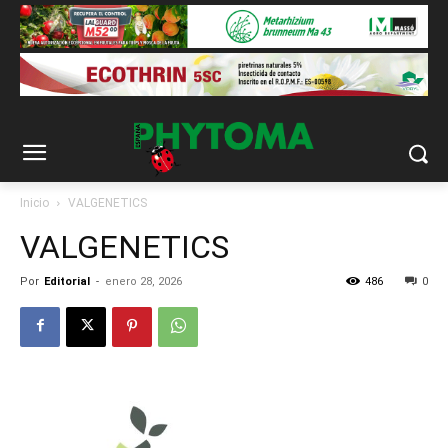
Inicio
VALGENETICS
VALGENETICS
Por
Editorial
-
enero 28, 2026
486
0