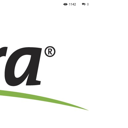
1142
0