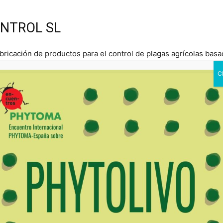
NTROL SL
 fabricación de productos para el control de plagas agrícolas ba
 mayor productor de cítricos y pistachos de Estados Unidos, 
ofundamente implicado en el sector vitivinícola estadounidense
de Vintage Nurseries, y también como productor de vinos de alt