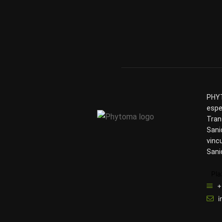
PHYT
espe
Tran
Sani
vinc
Sani
Pla
+
i