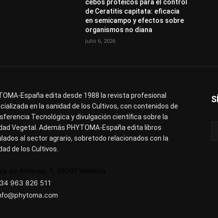
cebos proteicos para el control
de Ceratitis capitata: eficacia
en semicampo y efectos sobre
organismos no diana
julio 6, 2026
OMA-España edita desde 1988 la revista profesional
S
cializada en la sanidad de los Cultivos, con contenidos de
sferencia Tecnológica y divulgación científica sobre la
dad Vegetal. Además PHYTOMA-España edita libros
ulados al sector agrario, sobretodo relacionados con la
dad de los Cultivos.
za de Almansa, 1, 46001 Valencia
34 963 826 511
nfo@phytoma.com