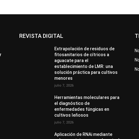
REVISTA DIGITAL
T
Extrapolación de residuos de
No
r
fitosanitarios de cítricos a
No
aguacate para el
establecimiento de LMR: una
N
solución práctica para cultivos
menores
julio 7, 2026
Herramientas moleculares para
el diagnóstico de
enfermedades fúngicas en
cultivos leñosos
julio 7, 2026
Aplicación de RNAi mediante