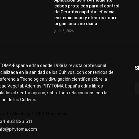
Aplicación de RNAi mediante
cebos proteicos para el control
de Ceratitis capitata: eficacia
en semicampo y efectos sobre
organismos no diana
julio 6, 2026
OMA-España edita desde 1988 la revista profesional
S
cializada en la sanidad de los Cultivos, con contenidos de
sferencia Tecnológica y divulgación científica sobre la
dad Vegetal. Además PHYTOMA-España edita libros
ulados al sector agrario, sobretodo relacionados con la
dad de los Cultivos.
za de Almansa, 1, 46001 Valencia
34 963 826 511
nfo@phytoma.com