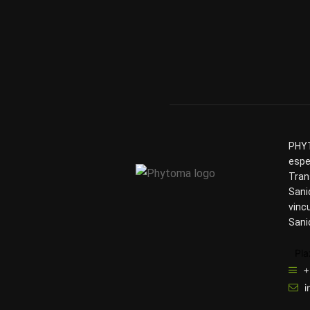
PHYT
espe
Tran
Sani
vinc
Sani
Pla
+
i