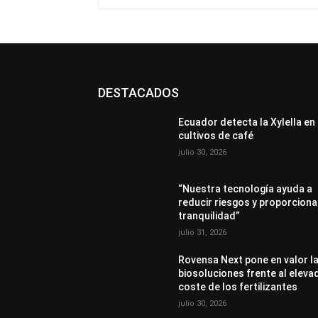
DESTACADOS
Ecuador detecta la Xylella en
cultivos de café
julio 30, 2026
“Nuestra tecnología ayuda a
reducir riesgos y proporciona
tranquilidad”
julio 31, 2026
Rovensa Next pone en valor l
biosoluciones frente al eleva
coste de los fertilizantes
julio 30, 2026