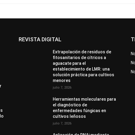
REVISTA DIGITAL
T
Extrapolación de residuos de
No
fitosanitarios de cítricos a
No
aguacate para el
establecimiento de LMR: una
N
solución práctica para cultivos
menores
r
julio 7, 2026
Herramientas moleculares para
el diagnóstico de
as
enfermedades fúngicas en
do
cultivos leñosos
julio 7, 2026