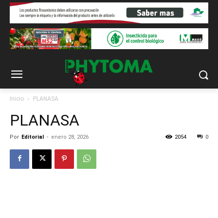
Inicio
PLANASA
PLANASA
Por
Editorial
-
enero 28, 2026
2054
0