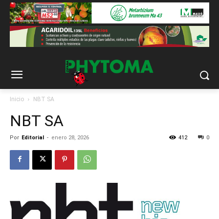
Inicio
NBT SA
NBT SA
Por
Editorial
-
enero 28, 2026
412
0