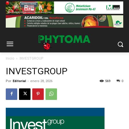
Inicio
INVESTGROUP
INVESTGROUP
Por
Editorial
-
enero 28, 2026
569
0