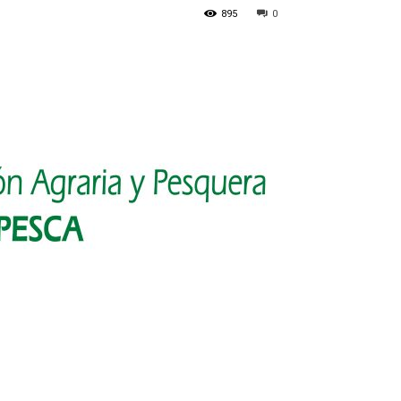
895
0