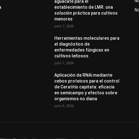
No
aguacate para el
a
establecimiento de LMR: una
N
solución práctica para cultivos
menores
julio 7, 2026
Herramientas moleculares para
el diagnóstico de
enfermedades fúngicas en
cultivos leñosos
julio 7, 2026
Aplicación de RNAi mediante
cebos proteicos para el control
de Ceratitis capitata: eficacia
en semicampo y efectos sobre
organismos no diana
julio 6, 2026