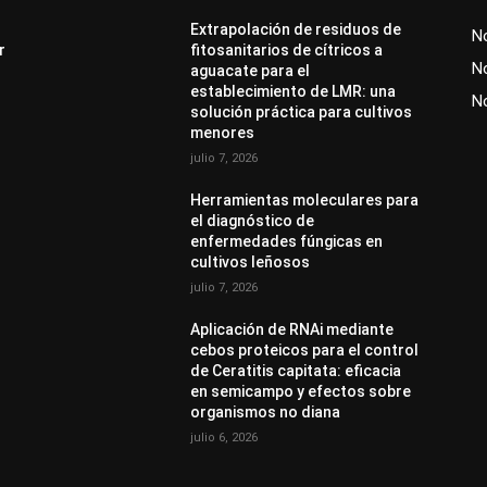
Extrapolación de residuos de
No
r
fitosanitarios de cítricos a
No
aguacate para el
establecimiento de LMR: una
N
solución práctica para cultivos
menores
julio 7, 2026
Herramientas moleculares para
el diagnóstico de
enfermedades fúngicas en
cultivos leñosos
julio 7, 2026
Aplicación de RNAi mediante
cebos proteicos para el control
de Ceratitis capitata: eficacia
en semicampo y efectos sobre
organismos no diana
julio 6, 2026