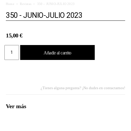
Home
Revistas
350 – JUNIO-JULIO 2023
350 - JUNIO-JULIO 2023
15,00
€
350
Añadir al carrito
-
JUNIO-
JULIO
2023
cantidad
¿Tienes alguna pregunta? ¡No dudes en contactarnos!
Ver más