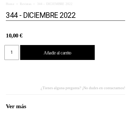
Home
Revistas
344 – DICIEMBRE 2022
344 - DICIEMBRE 2022
10,00
€
344
Añadir al carrito
-
DICIEMBRE
2022
cantidad
¿Tienes alguna pregunta? ¡No dudes en contactarnos!
Ver más