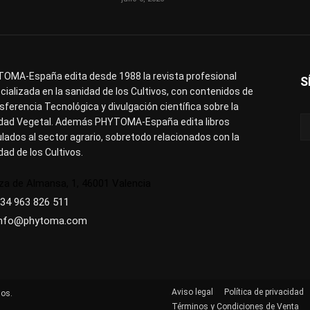
OMA-España edita desde 1988 la revista profesional
S
cializada en la sanidad de los Cultivos, con contenidos de
sferencia Tecnológica y divulgación científica sobre la
dad Vegetal. Además PHYTOMA-España edita libros
ulados al sector agrario, sobretodo relacionados con la
dad de los Cultivos.
za de Almansa, 1, 46001 Valencia
34 963 826 511
info@phytoma.com
Aviso legal
Política de privacidad
os.
Términos y Condiciones de Venta