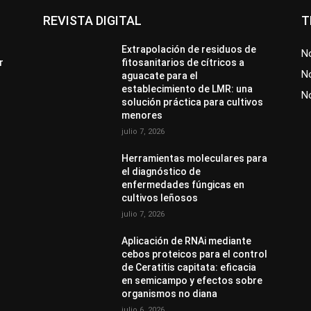
REVISTA DIGITAL
T
Extrapolación de residuos de
No
r
fitosanitarios de cítricos a
No
aguacate para el
establecimiento de LMR: una
N
solución práctica para cultivos
menores
julio 7, 2026
Herramientas moleculares para
el diagnóstico de
enfermedades fúngicas en
cultivos leñosos
julio 7, 2026
Aplicación de RNAi mediante
cebos proteicos para el control
de Ceratitis capitata: eficacia
en semicampo y efectos sobre
organismos no diana
julio 6, 2026