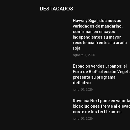
DESTACADOS
Havva y Sigal, dos nuevas
variedades de mandarino,
confirman en ensayos
independientes su mayor
resistencia frente a la araña
roja
agosto 4, 2026
Espacios verdes urbanos: el
Foro de BioProtección Veget
presenta su programa
definitivo
julio 30, 2026
Rovensa Next pone en valor l
biosoluciones frente al eleva
coste de los fertilizantes
julio 30, 2026