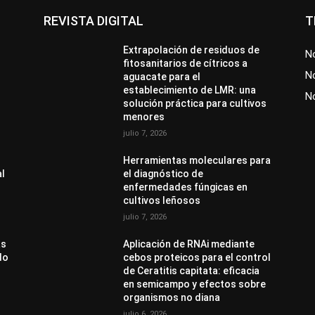
REVISTA DIGITAL
T
Extrapolación de residuos de
No
fitosanitarios de cítricos a
No
aguacate para el
establecimiento de LMR: una
N
solución práctica para cultivos
menores
julio 7, 2026
Herramientas moleculares para
al
el diagnóstico de
enfermedades fúngicas en
cultivos leñosos
julio 7, 2026
as
Aplicación de RNAi mediante
do
cebos proteicos para el control
de Ceratitis capitata: eficacia
en semicampo y efectos sobre
organismos no diana
julio 6, 2026