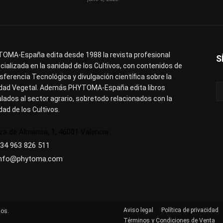
OMA-España edita desde 1988 la revista profesional
S
cializada en la sanidad de los Cultivos, con contenidos de
sferencia Tecnológica y divulgación científica sobre la
dad Vegetal. Además PHYTOMA-España edita libros
ulados al sector agrario, sobretodo relacionados con la
dad de los Cultivos.
za de Almansa, 1, 46001 Valencia
34 963 826 511
info@phytoma.com
Aviso legal
Política de privacidad
os.
Términos y Condiciones de Venta