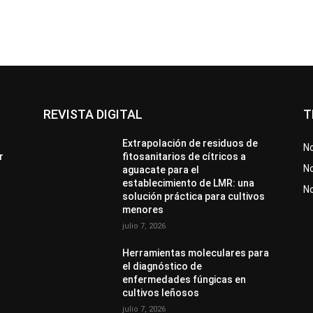
REVISTA DIGITAL
T
Extrapolación de residuos de
No
r
fitosanitarios de cítricos a
No
aguacate para el
establecimiento de LMR: una
N
solución práctica para cultivos
menores
julio 7, 2026
Herramientas moleculares para
el diagnóstico de
enfermedades fúngicas en
cultivos leñosos
julio 7, 2026