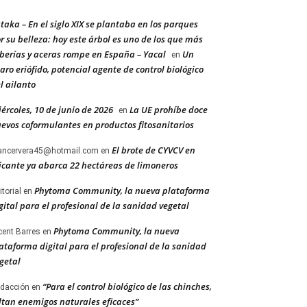
taka – En el siglo XIX se plantaba en los parques
r su belleza: hoy este árbol es uno de los que más
berías y aceras rompe en España – Yacal
Un
en
aro eriófido, potencial agente de control biológico
l ailanto
ércoles, 10 de junio de 2026
La UE prohíbe doce
en
evos coformulantes en productos fitosanitarios
El brote de CYVCV en
ancervera45@hotmail.com
en
icante ya abarca 22 hectáreas de limoneros
Phytoma Community, la nueva plataforma
itorial
en
gital para el profesional de la sanidad vegetal
Phytoma Community, la nueva
cent Barres
en
ataforma digital para el profesional de la sanidad
getal
“Para el control biológico de las chinches,
dacción
en
ltan enemigos naturales eficaces”