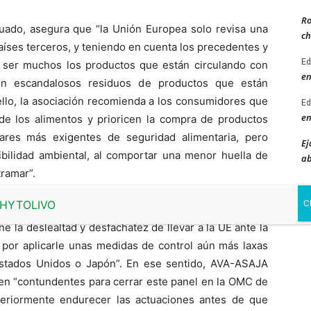
Ro
uado, asegura que “la Unión Europea solo revisa una
ch
aíses terceros, y teniendo en cuenta los precedentes y
Ed
 ser muchos los productos que están circulando con
en
con escandalosos residuos de productos que están
 ello, la asociación recomienda a los consumidores que
Ed
en
 de los alimentos y prioricen la compra de productos
ares más exigentes de seguridad alimentaria, pero
Ej
nibilidad ambiental, al comportar una menor huella de
ab
tramar”.
bradas razones para desconfiar de una Sudáfrica que,
 la deslealtad y desfachatez de llevar a la UE ante la
por aplicarle unas medidas de control aún más laxas
stados Unidos o Japón”. En ese sentido, AVA-ASAJA
ren “contundentes para cerrar este panel en la OMC de
teriormente endurecer las actuaciones antes de que