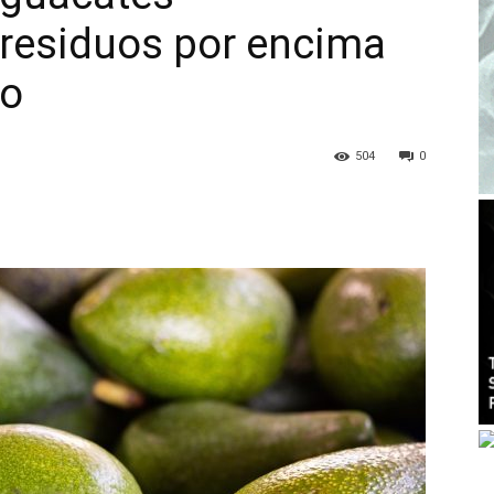
 residuos por encima
do
504
0