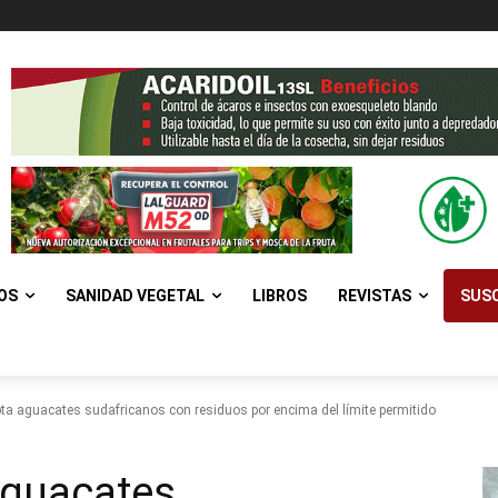
OS
SANIDAD VEGETAL
LIBROS
REVISTAS
SUSC
pta aguacates sudafricanos con residuos por encima del límite permitido
aguacates