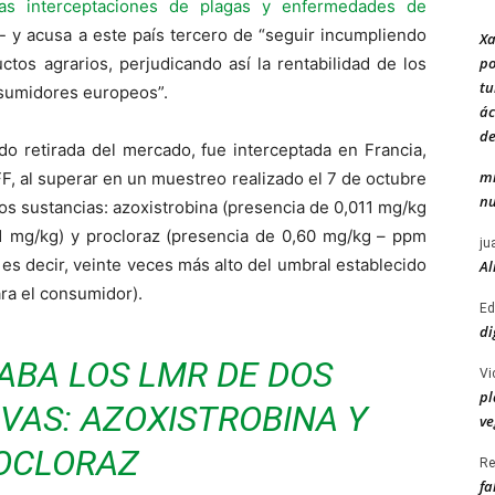
as interceptaciones de plagas y enfermedades de
- y acusa a este país tercero de “seguir incumpliendo
Xa
po
ctos agrarios, perjudicando así la rentabilidad de los
tu
nsumidores europeos”.
ác
de
do retirada del mercado, fue interceptada en Francia,
mi
F, al superar en un muestreo realizado el 7 de octubre
nu
os sustancias: azoxistrobina (presencia de 0,011 mg/kg
 mg/kg) y procloraz (presencia de 0,60 mg/kg – ppm
ju
es decir, veinte veces más alto del umbral establecido
Al
ara el consumidor).
Ed
di
ABA LOS LMR DE DOS
Vi
pl
VAS: AZOXISTROBINA Y
ve
OCLORAZ
Re
fa